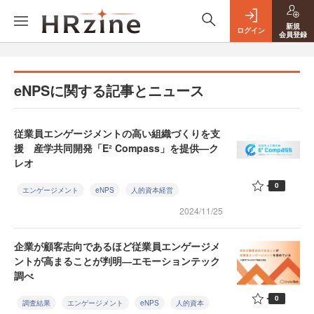
新規
ログイン
会員登録
eNPSに関する記事とニュース
従業員エンゲージメントの高い組織づくりを支
援 産学共同開発「E² Compass」を提供—ク
レオ
0
エンゲージメント
eNPS
人的資本経営
2024/11/25
企業が顧客志向であるほど従業員エンゲージメ
ントが高まることが判明―エモーションテック
調べ
0
調査結果
エンゲージメント
eNPS
人的資本