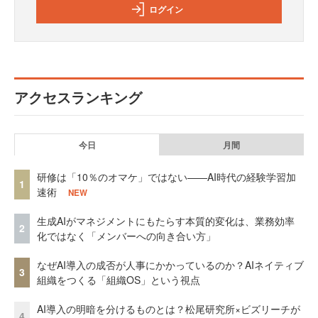
ログイン
アクセスランキング
今日
月間
研修は「10％のオマケ」ではない——AI時代の経験学習加
1
速術
NEW
生成AIがマネジメントにもたらす本質的変化は、業務効率
2
化ではなく「メンバーへの向き合い方」
なぜAI導入の成否が人事にかかっているのか？AIネイティブ
3
組織をつくる「組織OS」という視点
AI導入の明暗を分けるものとは？松尾研究所×ビズリーチが
4