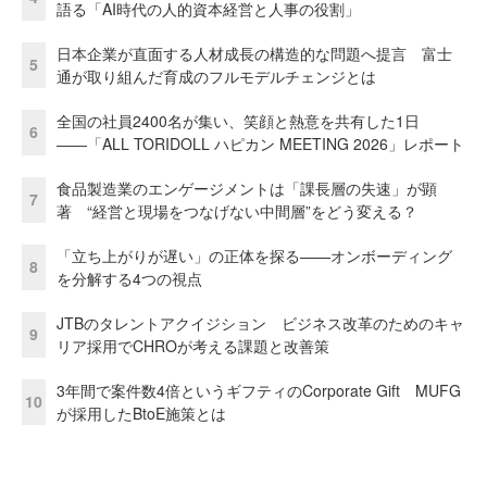
語る「AI時代の人的資本経営と人事の役割」
日本企業が直面する人材成長の構造的な問題へ提言 富士
5
通が取り組んだ育成のフルモデルチェンジとは
全国の社員2400名が集い、笑顔と熱意を共有した1日
6
――「ALL TORIDOLL ハピカン MEETING 2026」レポート
食品製造業のエンゲージメントは「課長層の失速」が顕
7
著 “経営と現場をつなげない中間層”をどう変える？
「立ち上がりが遅い」の正体を探る——オンボーディング
8
を分解する4つの視点
JTBのタレントアクイジション ビジネス改革のためのキャ
9
リア採用でCHROが考える課題と改善策
3年間で案件数4倍というギフティのCorporate Gift MUFG
10
が採用したBtoE施策とは