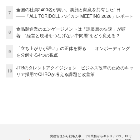
全国の社員2400名が集い、笑顔と熱意を共有した1日
7
――「ALL TORIDOLL ハピカン MEETING 2026」レポート
食品製造業のエンゲージメントは「課長層の失速」が顕
8
著 “経営と現場をつなげない中間層”をどう変える？
「立ち上がりが遅い」の正体を探る——オンボーディング
9
を分解する4つの視点
JTBのタレントアクイジション ビジネス改革のためのキャ
10
リア採用でCHROが考える課題と改善策
労務管理から戦略人事、日常業務からキャリアパス、HRテ