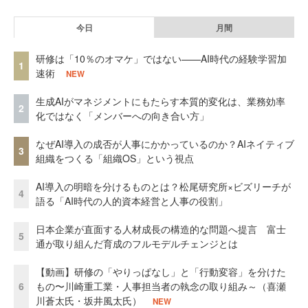
今日
月間
研修は「10％のオマケ」ではない——AI時代の経験学習加
1
速術
NEW
生成AIがマネジメントにもたらす本質的変化は、業務効率
2
化ではなく「メンバーへの向き合い方」
なぜAI導入の成否が人事にかかっているのか？AIネイティブ
3
組織をつくる「組織OS」という視点
AI導入の明暗を分けるものとは？松尾研究所×ビズリーチが
4
語る「AI時代の人的資本経営と人事の役割」
日本企業が直面する人材成長の構造的な問題へ提言 富士
5
通が取り組んだ育成のフルモデルチェンジとは
【動画】研修の「やりっぱなし」と「行動変容」を分けた
6
もの〜川崎重工業・人事担当者の執念の取り組み～（喜瀬
川蒼太氏・坂井風太氏）
NEW