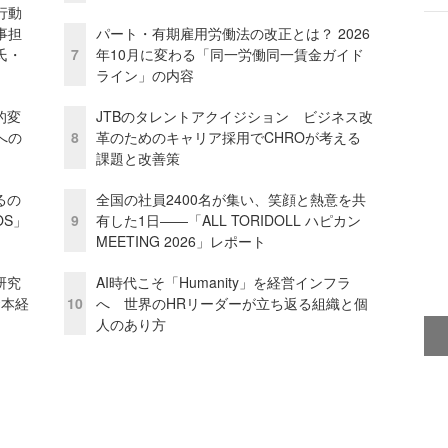
行動
事担
パート・有期雇用労働法の改正とは？ 2026
氏・
7
年10月に変わる「同一労働同一賃金ガイド
ライン」の内容
的変
JTBのタレントアクイジション ビジネス改
への
8
革のためのキャリア採用でCHROが考える
課題と改善策
るの
全国の社員2400名が集い、笑顔と熱意を共
OS」
9
有した1日――「ALL TORIDOLL ハピカン
MEETING 2026」レポート
研究
AI時代こそ「Humanity」を経営インフラ
資本経
10
へ 世界のHRリーダーが立ち返る組織と個
人のあり方