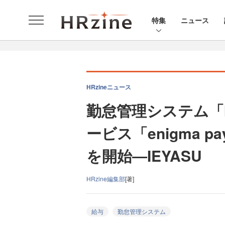
特集
ニュース
HRzineニュース
勤怠管理システム「I
ービス「enigma 
を開始―IEYASU
HRzine編集部
[著]
給与
勤怠管理システム