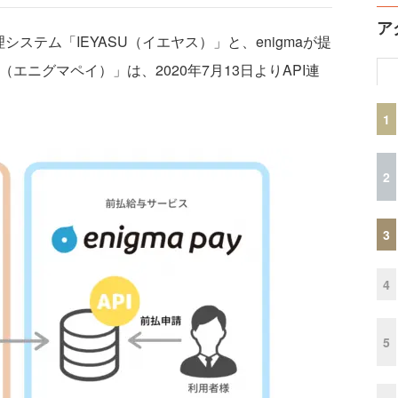
ア
システム「IEYASU（イエヤス）」と、enigmaが提
y（エニグマペイ）」は、2020年7月13日よりAPI連
1
2
3
4
5