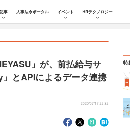
記事
人事法令ポータル
イベント
HRテクノロジー
EYASU」が、前払給与サ
特
pay」とAPIによるデータ連携
2020/07/17 22:32