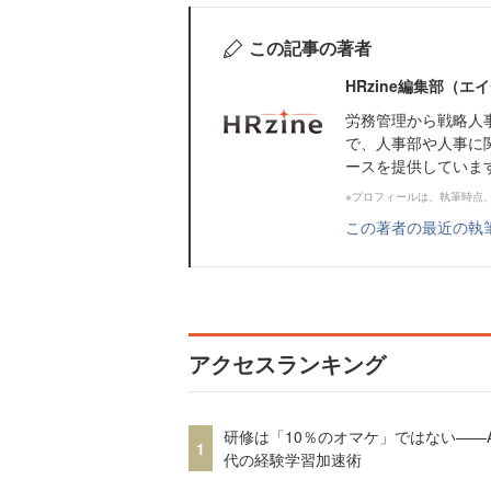
この記事の著者
HRzine編集部（
労務管理から戦略人
で、人事部や人事に
ースを提供していま
※プロフィールは、執筆時点
この著者の最近の執
アクセスランキング
研修は「10％のオマケ」ではない——A
1
代の経験学習加速術