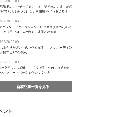
/07/30 08:00
製造業のエンゲージメントは「課長層の失速」が顕
“経営と現場をつなげない中間層”をどう変える？
/07/29 08:00
Bのタレントアクイジション ビジネス改革のための
リア採用でCHROが考える課題と改善策
/07/28 08:00
ち上がりが遅い」の正体を探る——オンボーディン
分解する4つの視点
/07/27 08:00
n1が空回りする理由——「投げ手」だけでは醸成さ
い、フィードバック文化のつくり方
新着記事一覧を見る
ベント