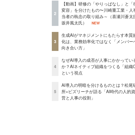
【動画】研修の「やりっぱなし」と「
変容」を分けたもの〜川崎重工業・人
2
当者の執念の取り組み～（喜瀬川蒼太
坂井風太氏）
NEW
生成AIがマネジメントにもたらす本質
3
化は、業務効率化ではなく「メンバー
向き合い方」
なぜAI導入の成否が人事にかかってい
4
か？AIネイティブ組織をつくる「組織
という視点
AI導入の明暗を分けるものとは？松尾
5
所×ビズリーチが語る「AI時代の人的
営と人事の役割」