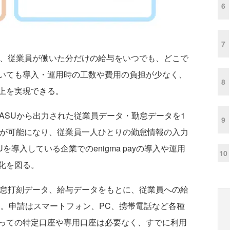
6
7
たずに、従業員が働いた分だけの給与をいつでも、どこで
いても導入・運用時の工数や費用の負担が少なく、
8
上を実現できる。
YASUから出力された従業員データ・勤怠データを1
9
ることが可能になり、従業員一人ひとりの勤怠情報の入力
を導入している企業でのenigma payの導入や運用
10
化を図る。
は、勤怠打刻データ、給与データをもとに、従業員への給
ビス。申請はスマートフォン、PC、携帯電話など各種
っての特定口座や専用口座は必要なく、すでに利用