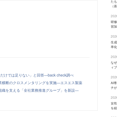
たも
（喜
2026
研修
習加
2026
生成
率化
2026
なぜ
ィブ
けでは足りない」と回答—back check調べ
2026
業横断のクロスメンタリングを実施—エスエス製薬
AI
チが
組織を支える「全社業務推進グループ」を新設—
2026
女性
を組