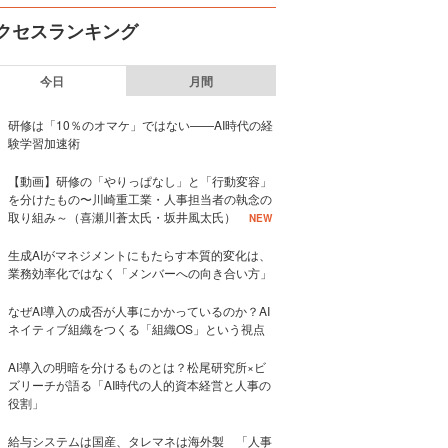
クセスランキング
今日
月間
研修は「10％のオマケ」ではない——AI時代の経
験学習加速術
【動画】研修の「やりっぱなし」と「行動変容」
を分けたもの〜川崎重工業・人事担当者の執念の
取り組み～（喜瀬川蒼太氏・坂井風太氏）
NEW
生成AIがマネジメントにもたらす本質的変化は、
業務効率化ではなく「メンバーへの向き合い方」
なぜAI導入の成否が人事にかかっているのか？AI
ネイティブ組織をつくる「組織OS」という視点
AI導入の明暗を分けるものとは？松尾研究所×ビ
ズリーチが語る「AI時代の人的資本経営と人事の
役割」
給与システムは国産、タレマネは海外製 「人事