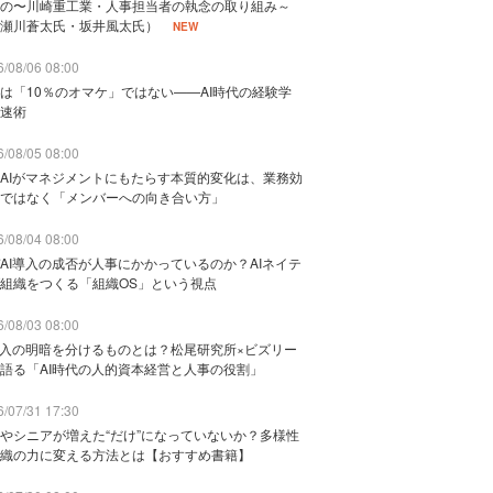
の〜川崎重工業・人事担当者の執念の取り組み～
瀬川蒼太氏・坂井風太氏）
NEW
/08/06 08:00
は「10％のオマケ」ではない——AI時代の経験学
速術
/08/05 08:00
AIがマネジメントにもたらす本質的変化は、業務効
ではなく「メンバーへの向き合い方」
/08/04 08:00
AI導入の成否が人事にかかっているのか？AIネイテ
組織をつくる「組織OS」という視点
/08/03 08:00
導入の明暗を分けるものとは？松尾研究所×ビズリー
語る「AI時代の人的資本経営と人事の役割」
/07/31 17:30
やシニアが増えた“だけ”になっていないか？多様性
織の力に変える方法とは【おすすめ書籍】