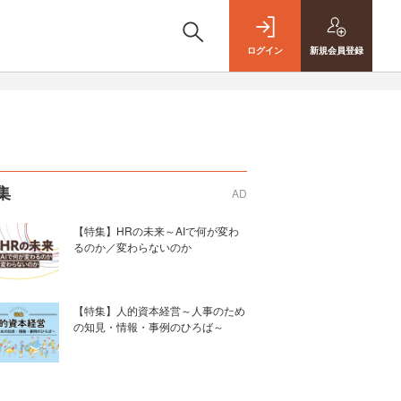
ログイン
新規
会員登録
集
AD
【特集】HRの未来～AIで何が変わ
るのか／変わらないのか
【特集】人的資本経営～人事のため
の知見・情報・事例のひろば～