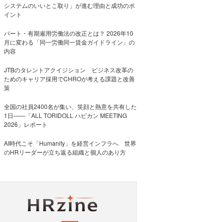
システムのいいとこ取り」が進む理由と成功のポ
イント
パート・有期雇用労働法の改正とは？ 2026年10
月に変わる「同一労働同一賃金ガイドライン」の
内容
JTBのタレントアクイジション ビジネス改革の
ためのキャリア採用でCHROが考える課題と改善
策
全国の社員2400名が集い、笑顔と熱意を共有した
1日――「ALL TORIDOLL ハピカン MEETING
2026」レポート
AI時代こそ「Humanity」を経営インフラへ 世界
のHRリーダーが立ち返る組織と個人のあり方