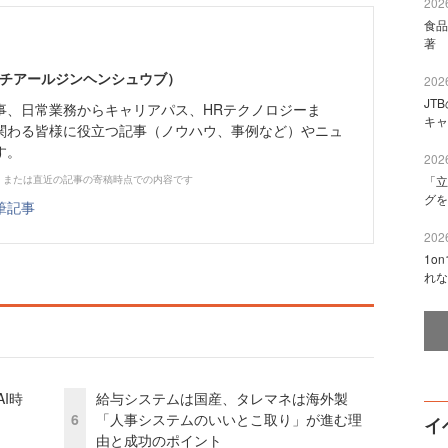
2026
食品
著 
エイチアールジンヘンシュウブ）
2026
JT
事、日常業務からキャリアパス、HRテクノロジーま
キャ
関わる皆様に役立つ記事（ノウハウ、事例など）やニュ
す。
2026
、または直近の記事の寄稿時点での内容です
「立
グを
筆記事
2026
1o
れな
I時
給与システムは国産、タレマネは海外製
6
「人事システムのいいとこ取り」が進む理
イ
由と成功のポイント