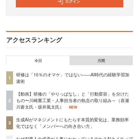
ログイン
アクセスランキング
今日
月間
研修は「10％のオマケ」ではない——AI時代の経験学習加
1
速術
【動画】研修の「やりっぱなし」と「行動変容」を分けた
2
もの〜川崎重工業・人事担当者の執念の取り組み～（喜瀬
川蒼太氏・坂井風太氏）
NEW
生成AIがマネジメントにもたらす本質的変化は、業務効率
3
化ではなく「メンバーへの向き合い方」
なぜAI導入の成否が人事にかかっているのか？AIネイティブ