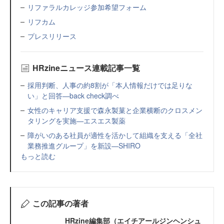
リファラルカレッジ参加希望フォーム
リフカム
プレスリリース
HRzineニュース連載記事一覧
採用判断、人事の約8割が「本人情報だけでは足りな
い」と回答—back check調べ
女性のキャリア支援で森永製菓と企業横断のクロスメン
タリングを実施—エスエス製薬
障がいのある社員が適性を活かして組織を支える「全社
業務推進グループ」を新設—SHIRO
もっと読む
この記事の著者
HRzine編集部（エイチアールジンヘンシュ