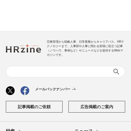
労務管理から戦略人事、日常業務からキャリアパス、HRテ
クノロジーまで、人事部や人事に関わる皆様に役立つ記事
（ノウハウ、事例など）やニュースなどを提供するWebマ
ガジンです。
メールバックナンバー
記事掲載のご依頼
広告掲載のご案内
特集
ニュース