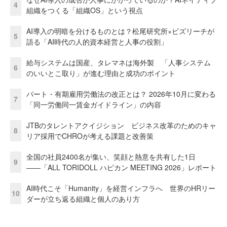
4
組織をつくる「組織OS」という視点
AI導入の明暗を分けるものとは？松尾研究所×ビズリーチが
5
語る「AI時代の人的資本経営と人事の役割」
給与システムは国産、タレマネは海外製 「人事システム
6
のいいとこ取り」が進む理由と成功のポイント
パート・有期雇用労働法の改正とは？ 2026年10月に変わる
7
「同一労働同一賃金ガイドライン」の内容
JTBのタレントアクイジション ビジネス改革のためのキャ
8
リア採用でCHROが考える課題と改善策
全国の社員2400名が集い、笑顔と熱意を共有した1日
9
――「ALL TORIDOLL ハピカン MEETING 2026」レポート
AI時代こそ「Humanity」を経営インフラへ 世界のHRリー
10
ダーが立ち返る組織と個人のあり方