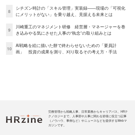
シチズン時計の「スキル管理」実装録——現場の「可視化
8
にメリットがない」を乗り越え、見据える未来とは
川崎重工のマネジメント研修 経営層・マネージャーを巻
9
き込みやる気にさせた人事の“執念”の取り組みとは
AI戦略を絵に描いた餅で終わらせないための「要員計
10
画」 投資の成果を測り、刈り取るその考え方・手法
労務管理から戦略人事、日常業務からキャリアパス、HRテ
クノロジーまで、人事部や人事に関わる皆様に役立つ記事
（ノウハウ、事例など）やニュースなどを提供するWebマ
ガジンです。