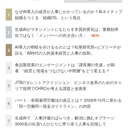
なぜAI導入の成否が人事にかかっているのか？AIネイティブ
1
組織をつくる「組織OS」という視点
生成AIがマネジメントにもたらす本質的変化は、業務効率
2
化ではなく「メンバーへの向き合い方」
NEW
AI導入の明暗を分けるものとは？松尾研究所×ビズリーチが
3
語る「AI時代の人的資本経営と人事の役割」
食品製造業のエンゲージメントは「課長層の失速」が顕
4
著 “経営と現場をつなげない中間層”をどう変える？
JTBのタレントアクイジション ビジネス改革のためのキャ
5
リア採用でCHROが考える課題と改善策
パート・有期雇用労働法の改正とは？ 2026年10月に変わる
6
「同一労働同一賃金ガイドライン」の内容
生成AIで「人事評価のばらつき」解消に挑むオプテージ
7
3000名の社員1人ひとりに寄り添う人事を目指して