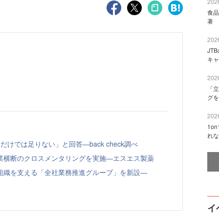
2026
食品
著 
2026
JT
キャ
2026
「立
グを
2026
1o
れな
けでは足りない」と回答—back check調べ
業横断のクロスメンタリングを実施—エスエス製薬
組織を支える「全社業務推進グループ」を新設—
イ