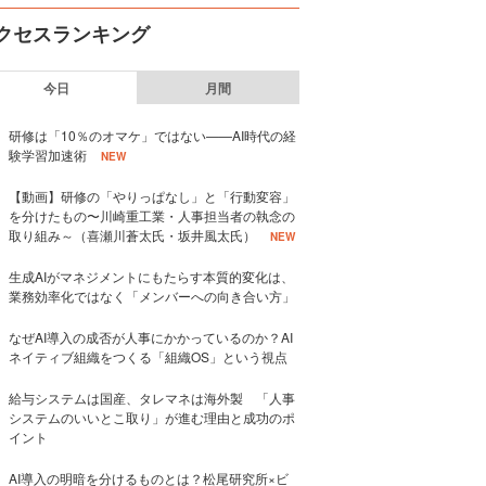
クセスランキング
今日
月間
研修は「10％のオマケ」ではない——AI時代の経
験学習加速術
NEW
【動画】研修の「やりっぱなし」と「行動変容」
を分けたもの〜川崎重工業・人事担当者の執念の
取り組み～（喜瀬川蒼太氏・坂井風太氏）
NEW
生成AIがマネジメントにもたらす本質的変化は、
業務効率化ではなく「メンバーへの向き合い方」
なぜAI導入の成否が人事にかかっているのか？AI
ネイティブ組織をつくる「組織OS」という視点
給与システムは国産、タレマネは海外製 「人事
システムのいいとこ取り」が進む理由と成功のポ
イント
AI導入の明暗を分けるものとは？松尾研究所×ビ