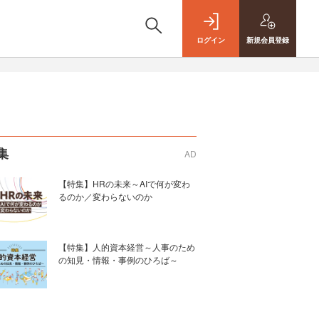
ログイン
新規
会員登録
集
AD
【特集】HRの未来～AIで何が変わ
るのか／変わらないのか
【特集】人的資本経営～人事のため
の知見・情報・事例のひろば～