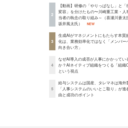
【動画】研修の「やりっぱなし」と「
変容」を分けたもの〜川崎重工業・人
2
当者の執念の取り組み～（喜瀬川蒼太
坂井風太氏）
NEW
生成AIがマネジメントにもたらす本質
3
化は、業務効率化ではなく「メンバー
向き合い方」
なぜAI導入の成否が人事にかかってい
4
か？AIネイティブ組織をつくる「組織
という視点
給与システムは国産、タレマネは海
5
「人事システムのいいとこ取り」が進
由と成功のポイント