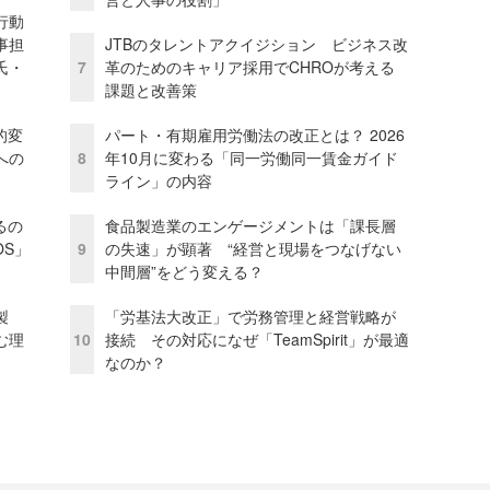
行動
事担
JTBのタレントアクイジション ビジネス改
氏・
7
革のためのキャリア採用でCHROが考える
課題と改善策
的変
パート・有期雇用労働法の改正とは？ 2026
への
8
年10月に変わる「同一労働同一賃金ガイド
ライン」の内容
るの
食品製造業のエンゲージメントは「課長層
OS」
9
の失速」が顕著 “経営と現場をつなげない
中間層”をどう変える？
外製
「労基法大改正」で労務管理と経営戦略が
む理
10
接続 その対応になぜ「TeamSpirit」が最適
なのか？