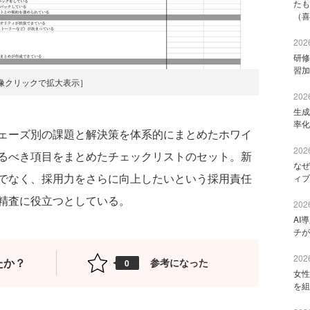
たも
（喜
2026
研修
習加
像クリックで拡大表示］
2026
生成
率化
ェーズ別の課題と解決策を体系的にまとめたホワイ
2026
るべき項目をまとめたチェックリストのセット。新
なぜ
でなく、採用力をさらに向上したいという採用責任
ィブ
精査に役立つとしている。
2026
AI
チが
2026
たか？
参考になった
0
女性
を組