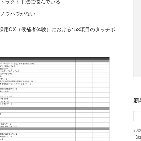
トラクト手法に悩んでいる
ノウハウがない
用CX（候補者体験）における158項目のタッチポ
新
2026
【動