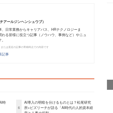
エイチアールジンヘンシュウブ）
事、日常業務からキャリアパス、HRテクノロジーま
関わる皆様に役立つ記事（ノウハウ、事例など）やニュ
す。
、または直近の記事の寄稿時点での内容です
筆記事
I時
AI導入の明暗を分けるものとは？松尾研究
6
所×ビズリーチが語る「AI時代の人的資本経
営と人事の役割」