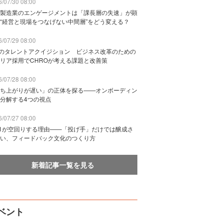
/07/30 08:00
製造業のエンゲージメントは「課長層の失速」が顕
“経営と現場をつなげない中間層”をどう変える？
/07/29 08:00
Bのタレントアクイジション ビジネス改革のための
リア採用でCHROが考える課題と改善策
/07/28 08:00
ち上がりが遅い」の正体を探る——オンボーディン
分解する4つの視点
/07/27 08:00
n1が空回りする理由——「投げ手」だけでは醸成さ
い、フィードバック文化のつくり方
新着記事一覧を見る
ベント