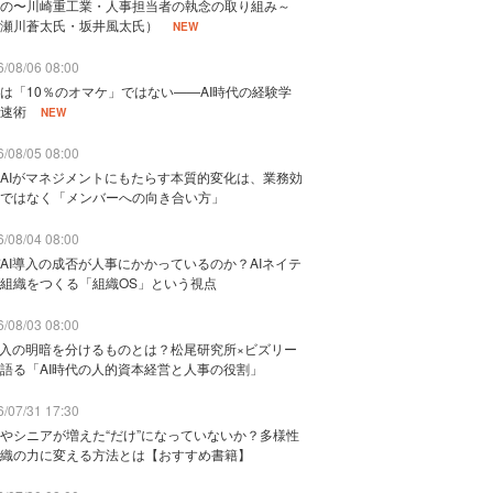
の〜川崎重工業・人事担当者の執念の取り組み～
瀬川蒼太氏・坂井風太氏）
NEW
/08/06 08:00
は「10％のオマケ」ではない——AI時代の経験学
速術
NEW
/08/05 08:00
AIがマネジメントにもたらす本質的変化は、業務効
ではなく「メンバーへの向き合い方」
/08/04 08:00
AI導入の成否が人事にかかっているのか？AIネイテ
組織をつくる「組織OS」という視点
/08/03 08:00
導入の明暗を分けるものとは？松尾研究所×ビズリー
語る「AI時代の人的資本経営と人事の役割」
/07/31 17:30
やシニアが増えた“だけ”になっていないか？多様性
織の力に変える方法とは【おすすめ書籍】