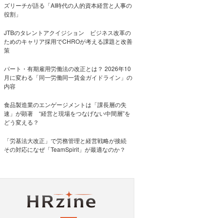
ズリーチが語る「AI時代の人的資本経営と人事の
役割」
JTBのタレントアクイジション ビジネス改革の
ためのキャリア採用でCHROが考える課題と改善
策
パート・有期雇用労働法の改正とは？ 2026年10
月に変わる「同一労働同一賃金ガイドライン」の
内容
食品製造業のエンゲージメントは「課長層の失
速」が顕著 “経営と現場をつなげない中間層”を
どう変える？
「労基法大改正」で労務管理と経営戦略が接続
その対応になぜ「TeamSpirit」が最適なのか？