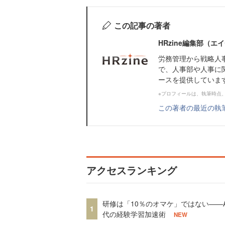
この記事の著者
HRzine編集部（
労務管理から戦略人
で、人事部や人事に
ースを提供していま
※プロフィールは、執筆時点
この著者の最近の執
アクセスランキング
研修は「10％のオマケ」ではない——A
1
代の経験学習加速術
NEW