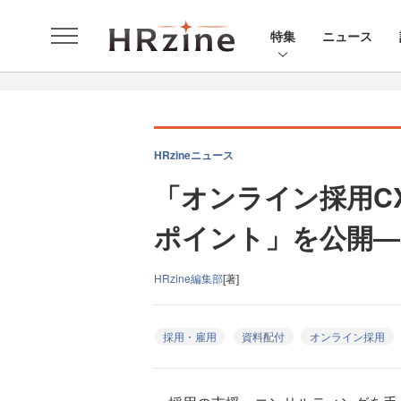
特集
ニュース
HRzineニュース
「オンライン採用C
ポイント」を公開―H
HRzine編集部
[著]
採用・雇用
資料配付
オンライン採用