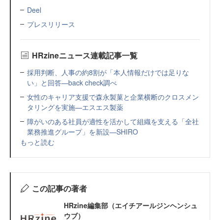
Deel
プレスリリース
HRzineニュース連載記事一覧
採用判断、人事の約8割が「本人情報だけでは足りな
い」と回答—back check調べ
女性のキャリア支援で森永製菓と企業横断のクロスメン
タリングを実施—エスエス製薬
障がいのある社員が適性を活かして組織を支える「全社
業務推進グループ」を新設—SHIRO
もっと読む
この記事の著者
HRzine編集部（エイチアールジンヘンシュ
ウブ）