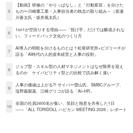
【動画】研修の「やりっぱなし」と「行動変容」を分けた
5
もの〜川崎重工業・人事担当者の執念の取り組み～（喜瀬
川蒼太氏・坂井風太氏）
1on1が空回りする理由——「投げ手」だけでは醸成されな
6
い、フィードバック文化のつくり方
AI導入の明暗を分けるものとは？松尾研究所×ビズリーチが
7
語る「AI時代の人的資本経営と人事の役割」
ジョブ型・スキル型の人材マネジメントはなぜ限界を迎え
8
るのか ケイパビリティ型との比較で読み解く違い
人事の価値は上がる?! サイバー曽山氏、SMBCグループ、
9
塩野義製薬、江崎グリコが語る「AI×HR」
全国の社員2400名が集い、笑顔と熱意を共有した1日
10
――「ALL TORIDOLL ハピカン MEETING 2026」レポート