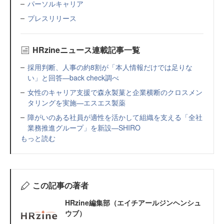
パーソルキャリア
プレスリリース
HRzineニュース連載記事一覧
採用判断、人事の約8割が「本人情報だけでは足りな
い」と回答—back check調べ
女性のキャリア支援で森永製菓と企業横断のクロスメン
タリングを実施—エスエス製薬
障がいのある社員が適性を活かして組織を支える「全社
業務推進グループ」を新設—SHIRO
もっと読む
この記事の著者
HRzine編集部（エイチアールジンヘンシュ
ウブ）