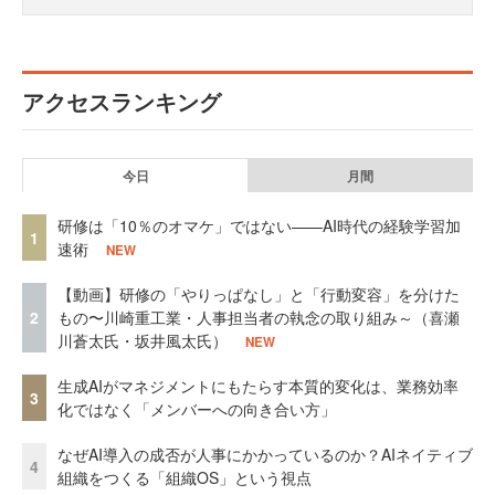
アクセスランキング
今日
月間
研修は「10％のオマケ」ではない——AI時代の経験学習加
1
速術
NEW
【動画】研修の「やりっぱなし」と「行動変容」を分けた
2
もの〜川崎重工業・人事担当者の執念の取り組み～（喜瀬
川蒼太氏・坂井風太氏）
NEW
生成AIがマネジメントにもたらす本質的変化は、業務効率
3
化ではなく「メンバーへの向き合い方」
なぜAI導入の成否が人事にかかっているのか？AIネイティブ
4
組織をつくる「組織OS」という視点