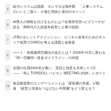
給与システムは国産、タレマネは海外製 「人事システム
5
のいいとこ取り」が進む理由と成功のポイント
AI導入の明暗を分けるものとは？松尾研究所×ビズリーチが
6
語る「AI時代の人的資本経営と人事の役割」
JTBのタレントアクイジション ビジネス改革のためのキャ
7
リア採用でCHROが考える課題と改善策
パート・有期雇用労働法の改正とは？ 2026年10月に変わる
8
「同一労働同一賃金ガイドライン」の内容
全国の社員2400名が集い、笑顔と熱意を共有した1日
9
――「ALL TORIDOLL ハピカン MEETING 2026」レポート
食品製造業のエンゲージメントは「課長層の失速」が顕
10
著 “経営と現場をつなげない中間層”をどう変える？