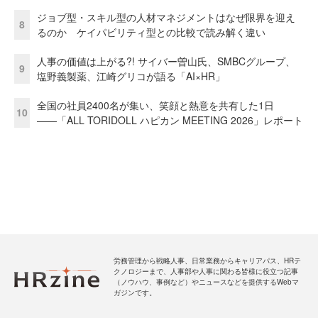
ジョブ型・スキル型の人材マネジメントはなぜ限界を迎え
8
るのか ケイパビリティ型との比較で読み解く違い
人事の価値は上がる?! サイバー曽山氏、SMBCグループ、
9
塩野義製薬、江崎グリコが語る「AI×HR」
全国の社員2400名が集い、笑顔と熱意を共有した1日
10
――「ALL TORIDOLL ハピカン MEETING 2026」レポート
労務管理から戦略人事、日常業務からキャリアパス、HRテ
クノロジーまで、人事部や人事に関わる皆様に役立つ記事
（ノウハウ、事例など）やニュースなどを提供するWebマ
ガジンです。