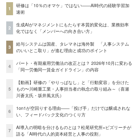
研修は「10％のオマケ」ではない——AI時代の経験学習加
1
速術
生成AIがマネジメントにもたらす本質的変化は、業務効率
2
化ではなく「メンバーへの向き合い方」
給与システムは国産、タレマネは海外製 「人事システム
3
のいいとこ取り」が進む理由と成功のポイント
パート・有期雇用労働法の改正とは？ 2026年10月に変わる
4
「同一労働同一賃金ガイドライン」の内容
【動画】研修の「やりっぱなし」と「行動変容」を分けた
5
もの〜川崎重工業・人事担当者の執念の取り組み～（喜瀬
川蒼太氏・坂井風太氏）
1on1が空回りする理由——「投げ手」だけでは醸成されな
6
い、フィードバック文化のつくり方
AI導入の明暗を分けるものとは？松尾研究所×ビズリーチが
7
語る「AI時代の人的資本経営と人事の役割」