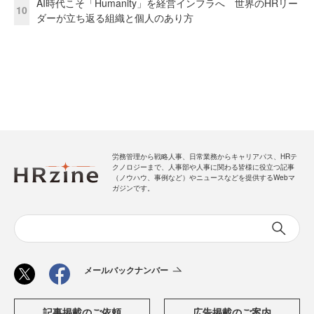
AI時代こそ「Humanity」を経営インフラへ 世界のHRリー
10
ダーが立ち返る組織と個人のあり方
労務管理から戦略人事、日常業務からキャリアパス、HRテ
クノロジーまで、人事部や人事に関わる皆様に役立つ記事
（ノウハウ、事例など）やニュースなどを提供するWebマ
ガジンです。
メールバックナンバー
記事掲載のご依頼
広告掲載のご案内