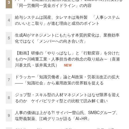
3
「同一労働同一賃金ガイドライン」の内容
給与システムは国産、タレマネは海外製 「人事システム
4
のいいとこ取り」が進む理由と成功のポイント
生成AIがマネジメントにもたらす本質的変化は、業務効率
5
化ではなく「メンバーへの向き合い方」
【動画】研修の「やりっぱなし」と「行動変容」を分けた
6
もの〜川崎重工業・人事担当者の執念の取り組み～（喜瀬
川蒼太氏・坂井風太氏）
NEW
ドラッカー「知識労働者」論とAI政策・労基法改正の拡大
7
——「知識社会」から雇用政策の世界観を捉える
ジョブ型・スキル型の人材マネジメントはなぜ限界を迎え
8
るのか ケイパビリティ型との比較で読み解く違い
人事の価値は上がる?! サイバー曽山氏、SMBCグループ、
9
塩野義製薬、江崎グリコが語る「AI×HR」