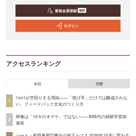
新規会員登録
無料
ログイン
アクセスランキング
今日
月間
1on1が空回りする理由——「投げ手」だけでは醸成されな
1
い、フィードバック文化のつくり方
研修は「10％のオマケ」ではない——AI時代の経験学習加
2
速術
パート・有期雇用労働法の改正とは？ 2026年10月に変わる