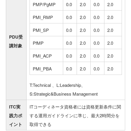
PMP/PgMP
0.0
2.0
0.0
2.0
PMI_RMP
0.0
2.0
0.0
2.0
PMI_SP
0.0
2.0
0.0
2.0
PDU受
PfMP
0.0
2.0
0.0
2.0
講対象
PMI_ACP
0.0
2.0
0.0
2.0
PMI_PBA
0.0
2.0
0.0
2.0
T:Technical 、L:Leadership、
S:Strategic&Business Management
ITC実
ITコーディネータ資格者には資格更新条件に関
践力ポ
する運用ガイドラインに準じ、最大2時間分を
イント
取得できる