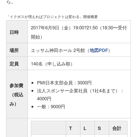
ら。
「イクボスが増えればプロジェクトは変わる」開催概要
2017年6月9日（金）19:00?21:50（18:30〜受付
日時
開始）
場所
エッサム神田ホール 2号館（
地図PDF
）
定員
140名（申し込み順）
PMI日本支部会員：3000円
参加費
法人スポンサー企業社員（1社4名まで）：
（税込
4000円
み）
一般：9000円
T
L
S
合計