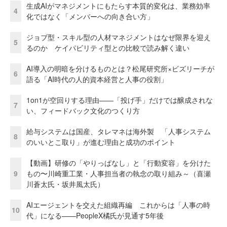
生成AIがマネジメントにもたらす本質的変化は、業務効率
4
化ではなく「メンバーへの向き合い方」
ジョブ型・スキル型の人材マネジメントはなぜ限界を迎え
5
るのか ケイパビリティ型との比較で読み解く違い
AI導入の明暗を分けるものとは？松尾研究所×ビズリーチが
6
語る「AI時代の人的資本経営と人事の役割」
1on1が空回りする理由——「投げ手」だけでは醸成されな
7
い、フィードバック文化のつくり方
給与システムは国産、タレマネは海外製 「人事システム
8
のいいとこ取り」が進む理由と成功のポイント
【動画】研修の「やりっぱなし」と「行動変容」を分けた
9
もの〜川崎重工業・人事担当者の執念の取り組み～（喜瀬
川蒼太氏・坂井風太氏）
AIエージェントを交えた組織再編 これからは「人事の時
10
代」になる——PeopleX橘氏が見通す5年後