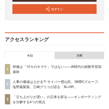
ログイン
アクセスランキング
今日
月間
研修は「10％のオマケ」ではない——AI時代の経験学習加
1
速術
人事の価値は上がる?! サイバー曽山氏、SMBCグループ、
2
塩野義製薬、江崎グリコが語る「AI×HR」
「立ち上がりが遅い」の正体を探る——オンボーディング
3
を分解する4つの視点