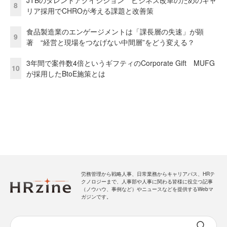
8
リア採用でCHROが考える課題と改善策
食品製造業のエンゲージメントは「課長層の失速」が顕
9
著 “経営と現場をつなげない中間層”をどう変える？
3年間で案件数4倍というギフティのCorporate Gift MUFG
10
が採用したBtoE施策とは
労務管理から戦略人事、日常業務からキャリアパス、HRテ
クノロジーまで、人事部や人事に関わる皆様に役立つ記事
（ノウハウ、事例など）やニュースなどを提供するWebマ
ガジンです。