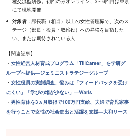
種交流型研修。初回のみオンライン、2～6回目は東京
にて現地開催
対象者
：課長職（相当）以上の女性管理職で、次のス
テージ（部長・役員・取締役）への昇格を目指した
い、または期待されている人
【関連記事】
・
女性経営人材育成プログラム「TillCareer」を学研グ
ループへ提供―ジェミニストラテジーグループ
・
女性役員の実態調査、悩みは「フィードバックを受け
にくい」「学びの場が少ない」―Waris
・
男性育休を3ヵ月取得で100万円支給、夫婦で育児家事
を行うことで女性の社会進出と活躍を支援—大和リース