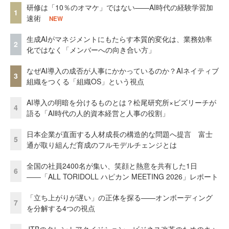
研修は「10％のオマケ」ではない——AI時代の経験学習加
1
速術
NEW
生成AIがマネジメントにもたらす本質的変化は、業務効率
2
化ではなく「メンバーへの向き合い方」
なぜAI導入の成否が人事にかかっているのか？AIネイティブ
3
組織をつくる「組織OS」という視点
AI導入の明暗を分けるものとは？松尾研究所×ビズリーチが
4
語る「AI時代の人的資本経営と人事の役割」
日本企業が直面する人材成長の構造的な問題へ提言 富士
5
通が取り組んだ育成のフルモデルチェンジとは
全国の社員2400名が集い、笑顔と熱意を共有した1日
6
――「ALL TORIDOLL ハピカン MEETING 2026」レポート
「立ち上がりが遅い」の正体を探る——オンボーディング
7
を分解する4つの視点
JTBのタレントアクイジション ビジネス改革のためのキャ