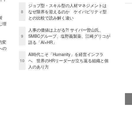
ジョブ型・スキル型の人材マネジメントは
8
なぜ限界を迎えるのか ケイパビリティ型
外製
との比較で読み解く違い
む理
人事の価値は上がる?! サイバー曽山氏、
9
SMBCグループ、塩野義製薬、江崎グリコが
的変
語る「AI×HR」
への
AI時代こそ「Humanity」を経営インフラ
10
へ 世界のHRリーダーが立ち返る組織と個
人のあり方