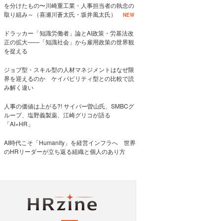
を分けたもの〜川崎重工業・人事担当者の執念の
取り組み～（喜瀬川蒼太氏・坂井風太氏）
NEW
ドラッカー「知識労働者」論とAI政策・労基法改
正の拡大——「知識社会」から雇用政策の世界観
を捉える
ジョブ型・スキル型の人材マネジメントはなぜ限
界を迎えるのか ケイパビリティ型との比較で読
み解く違い
人事の価値は上がる?! サイバー曽山氏、SMBCグ
ループ、塩野義製薬、江崎グリコが語る
「AI×HR」
AI時代こそ「Humanity」を経営インフラへ 世界
のHRリーダーが立ち返る組織と個人のあり方