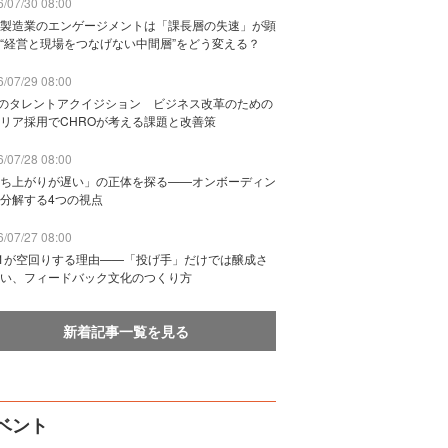
/07/30 08:00
製造業のエンゲージメントは「課長層の失速」が顕
“経営と現場をつなげない中間層”をどう変える？
/07/29 08:00
Bのタレントアクイジション ビジネス改革のための
リア採用でCHROが考える課題と改善策
/07/28 08:00
ち上がりが遅い」の正体を探る——オンボーディン
分解する4つの視点
/07/27 08:00
n1が空回りする理由——「投げ手」だけでは醸成さ
い、フィードバック文化のつくり方
新着記事一覧を見る
ベント