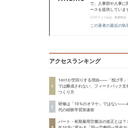
で、人事部や人事に
ースを提供していま
※プロフィールは、執筆時点
この著者の最近の執
アクセスランキング
1on1が空回りする理由——「投げ手
1
では醸成されない、フィードバック文
つくり方
研修は「10％のオマケ」ではない——A
2
代の経験学習加速術
パート・有期雇用労働法の改正とは？ 2
3
年10月に変わる「同一労働同一賃金ガ