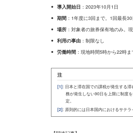
導入開始日
：2023年10月1日
期間
：1年度に3回まで。1回最長3
場所
：対象者の旅券保有地のみ。現
利用の事由
：制限なし
労働時間
：現地時間5時から22時
注
[1]
: 日本と滞在国での課税が発生する
務が発生しない90日を上限に制度
定。
[2]
: 原則的には日本国内におけるサテ