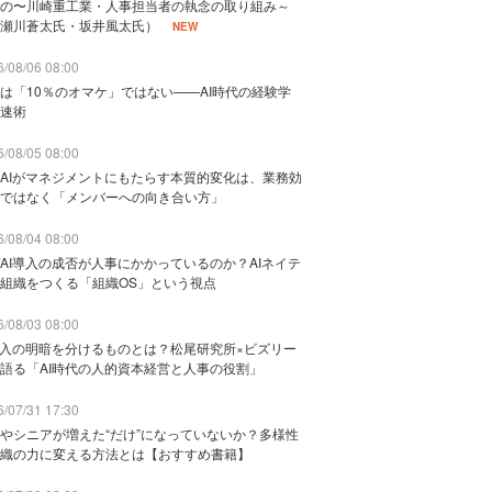
の〜川崎重工業・人事担当者の執念の取り組み～
瀬川蒼太氏・坂井風太氏）
NEW
/08/06 08:00
は「10％のオマケ」ではない——AI時代の経験学
速術
/08/05 08:00
AIがマネジメントにもたらす本質的変化は、業務効
ではなく「メンバーへの向き合い方」
/08/04 08:00
AI導入の成否が人事にかかっているのか？AIネイテ
組織をつくる「組織OS」という視点
/08/03 08:00
導入の明暗を分けるものとは？松尾研究所×ビズリー
語る「AI時代の人的資本経営と人事の役割」
/07/31 17:30
やシニアが増えた“だけ”になっていないか？多様性
織の力に変える方法とは【おすすめ書籍】