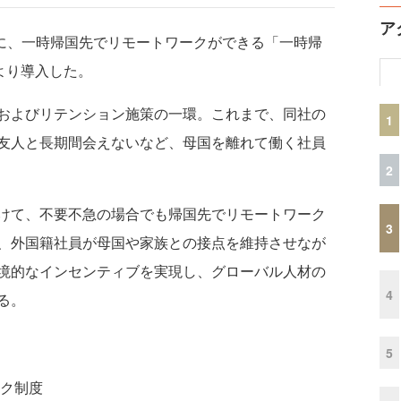
ア
象に、一時帰国先でリモートワークができる「一時帰
より導入した。
およびリテンション施策の一環。これまで、同社の
1
友人と長期間会えないなど、母国を離れて働く社員
2
けて、不要不急の場合でも帰国先でリモートワーク
3
、外国籍社員が母国や家族との接点を維持させなが
境的なインセンティブを実現し、グローバル人材の
4
る。
5
ク制度