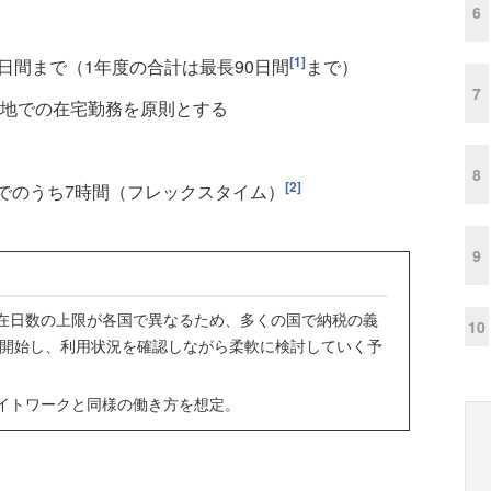
6
[1]
0日間まで（1年度の合計は最長90日間
まで）
7
地での在宅勤務を原則とする
8
[2]
までのうち7時間（フレックスタイム）
9
滞在日数の上限が各国で異なるため、多くの国で納税の義
10
を開始し、利用状況を確認しながら柔軟に検討していく予
ライトワークと同様の働き方を想定。