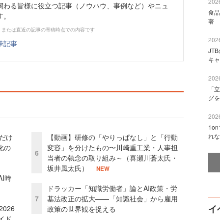
2026
関わる皆様に役立つ記事（ノウハウ、事例など）やニュ
食品
す。
著 
、または直近の記事の寄稿時点での内容です
2026
筆記事
JT
キャ
2026
「立
グを
2026
1o
れな
」だけ
【動画】研修の「やりっぱなし」と「行動
化の
変容」を分けたもの〜川崎重工業・人事担
6
当者の執念の取り組み～（喜瀬川蒼太氏・
坂井風太氏）
NEW
I時
ドラッカー「知識労働者」論とAI政策・労
7
基法改正の拡大——「知識社会」から雇用
イ
026
政策の世界観を捉える
イド