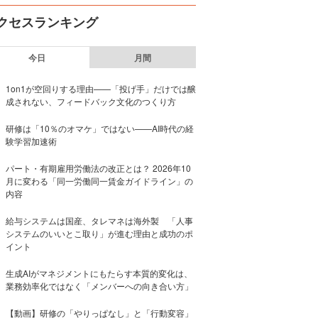
クセスランキング
今日
月間
1on1が空回りする理由——「投げ手」だけでは醸
成されない、フィードバック文化のつくり方
研修は「10％のオマケ」ではない——AI時代の経
験学習加速術
パート・有期雇用労働法の改正とは？ 2026年10
月に変わる「同一労働同一賃金ガイドライン」の
内容
給与システムは国産、タレマネは海外製 「人事
システムのいいとこ取り」が進む理由と成功のポ
イント
生成AIがマネジメントにもたらす本質的変化は、
業務効率化ではなく「メンバーへの向き合い方」
【動画】研修の「やりっぱなし」と「行動変容」