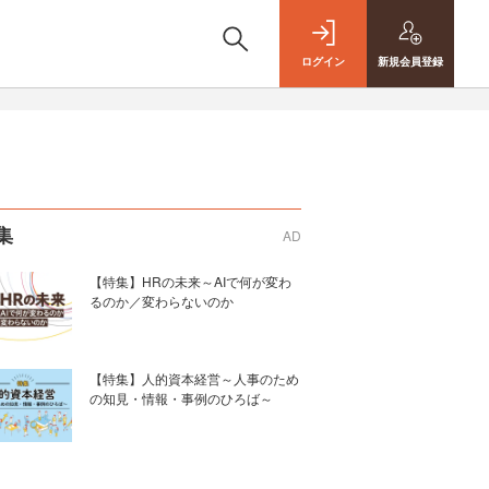
ログイン
新規
会員登録
集
AD
【特集】HRの未来～AIで何が変わ
るのか／変わらないのか
【特集】人的資本経営～人事のため
の知見・情報・事例のひろば～