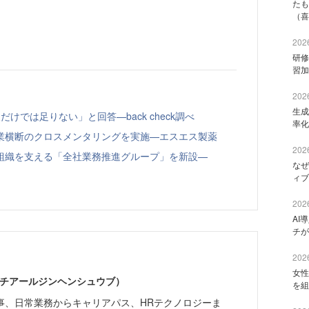
たも
（喜
2026
研修
習加
2026
生成
けでは足りない」と回答—back check調べ
率化
業横断のクロスメンタリングを実施—エスエス製薬
2026
組織を支える「全社業務推進グループ」を新設—
なぜ
ィブ
2026
AI
チが
2026
女性
エイチアールジンヘンシュウブ）
を組
事、日常業務からキャリアパス、HRテクノロジーま