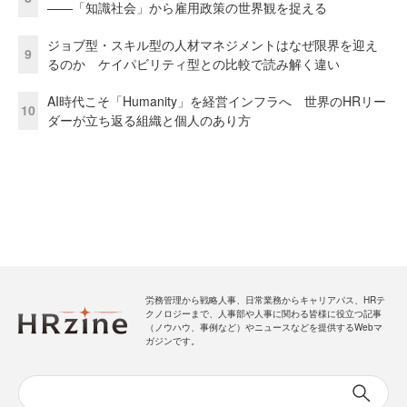
——「知識社会」から雇用政策の世界観を捉える
ジョブ型・スキル型の人材マネジメントはなぜ限界を迎え
9
るのか ケイパビリティ型との比較で読み解く違い
AI時代こそ「Humanity」を経営インフラへ 世界のHRリー
10
ダーが立ち返る組織と個人のあり方
労務管理から戦略人事、日常業務からキャリアパス、HRテ
クノロジーまで、人事部や人事に関わる皆様に役立つ記事
（ノウハウ、事例など）やニュースなどを提供するWebマ
ガジンです。