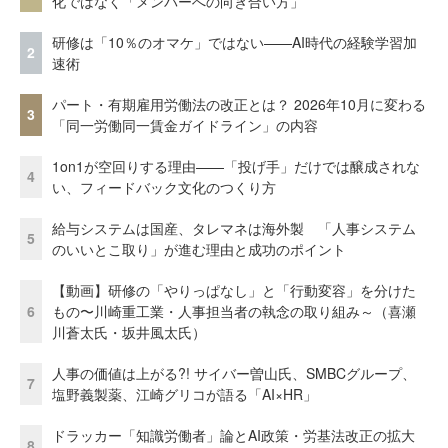
化ではなく「メンバーへの向き合い方」
研修は「10％のオマケ」ではない——AI時代の経験学習加
2
速術
パート・有期雇用労働法の改正とは？ 2026年10月に変わる
3
「同一労働同一賃金ガイドライン」の内容
1on1が空回りする理由——「投げ手」だけでは醸成されな
4
い、フィードバック文化のつくり方
給与システムは国産、タレマネは海外製 「人事システム
5
のいいとこ取り」が進む理由と成功のポイント
【動画】研修の「やりっぱなし」と「行動変容」を分けた
6
もの〜川崎重工業・人事担当者の執念の取り組み～（喜瀬
川蒼太氏・坂井風太氏）
人事の価値は上がる?! サイバー曽山氏、SMBCグループ、
7
塩野義製薬、江崎グリコが語る「AI×HR」
ドラッカー「知識労働者」論とAI政策・労基法改正の拡大
8