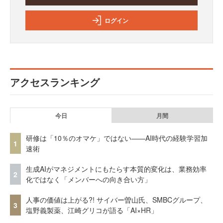
ログイン
アクセスランキング
今日
月間
研修は「10％のオマケ」ではない——AI時代の経験学習加
1
速術
生成AIがマネジメントにもたらす本質的変化は、業務効率
2
化ではなく「メンバーへの向き合い方」
人事の価値は上がる?! サイバー曽山氏、SMBCグループ、
3
塩野義製薬、江崎グリコが語る「AI×HR」