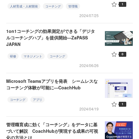
1
人材育成・人材開発
コーチング
管理職
2024/07/25
1on1コーチングの効果測定ができる「デジタ
ルコーチングハブ」を提供開始—ZaPASS
JAPAN
0
研修
マネジメント
コーチング
2024/06/26
Microsoft Teamsアプリを発表 シームレスな
コーチング体験が可能に—CoachHub
コーチング
アプリ
1
2024/04/19
管理職育成に効く「コーチング」をデータに基
づいて解説 CoachHubが実現する成果の可視
化の方法とは