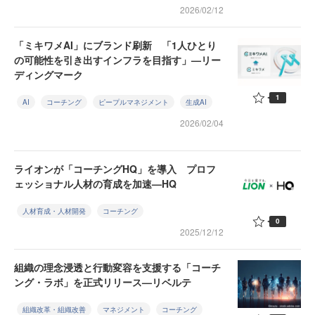
2026/02/12
「ミキワメAI」にブランド刷新 「1人ひとり
の可能性を引き出すインフラを目指す」—リー
ディングマーク
1
AI
コーチング
ピープルマネジメント
生成AI
2026/02/04
ライオンが「コーチングHQ」を導入 プロフ
ェッショナル人材の育成を加速—HQ
人材育成・人材開発
コーチング
0
2025/12/12
組織の理念浸透と行動変容を支援する「コーチ
ング・ラボ」を正式リリース—リベルテ
組織改革・組織改善
マネジメント
コーチング