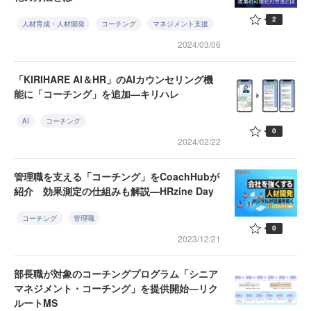
2
人材育成・人材開発
コーチング
マネジメント支援
2024/03/06
「KIRIHARE AI＆HR」のAIカウンセリング機
能に「コーチング」を追加—キリハレ
AI
コーチング
0
2024/02/22
管理職を支える「コーチング」をCoachHubが
紹介 効果測定の仕組みも解説—HRzine Day
コーチング
管理職
0
2023/12/21
部長職が対象のコーチングプログラム「シニア
マネジメント・コーチング」を提供開始—リク
ルートMS