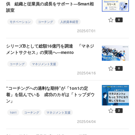
供 組織と従業員の成長をサポート—Smart相
談室
0
モチベーション
コーチング
人的資本経営
2025/07/01
シリーズBとして総額16億円を調達 「マネジ
メントサクセス」の実現へ—mento
コーチング
マネジメント支援
0
2025/04/16
“コーチングへの過剰な期待”が「1on1の定
着」を阻んでいる 成功のカギは「トップダウ
ン」
2
1on1
コーチング
マネジメント支援
2025/04/04