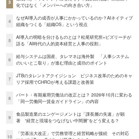
3
化ではなく「メンバーへの向き合い方」
なぜAI導入の成否が人事にかかっているのか？AIネイティブ
4
組織をつくる「組織OS」という視点
AI導入の明暗を分けるものとは？松尾研究所×ビズリーチが
5
語る「AI時代の人的資本経営と人事の役割」
給与システムは国産、タレマネは海外製 「人事システム
6
のいいとこ取り」が進む理由と成功のポイント
JTBのタレントアクイジション ビジネス改革のためのキャ
7
リア採用でCHROが考える課題と改善策
パート・有期雇用労働法の改正とは？ 2026年10月に変わる
8
「同一労働同一賃金ガイドライン」の内容
食品製造業のエンゲージメントは「課長層の失速」が顕
9
著 “経営と現場をつなげない中間層”をどう変える？
「労基法大改正」で労務管理と経営戦略が接続 その対応
10