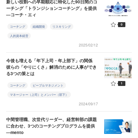
新しい役割への早期順応に特化した90日間のコ
ーチング「トランジションコーチング」を提供
—コーチ・エィ
0
コーチング
組織開発
リスキリング
人的資本経営
2025/02/12
今後も増える「年下上司・年上部下」の関係
彼らの「やりにくさ」解消のために人事ができ
る3つの策とは
1
コーチング
ピープルマネジメント
マネージャー（上司）とメンバー（部下）
2024/09/17
中間管理職、次世代リーダー、経営幹部の課題
に合わせ、3つのコーチングプログラムを提供
—mento