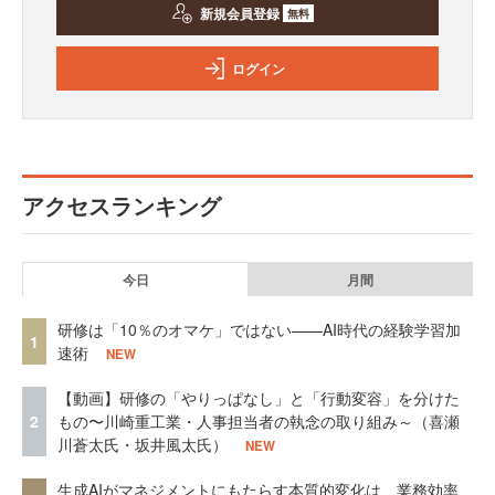
新規会員登録
無料
ログイン
アクセスランキング
今日
月間
研修は「10％のオマケ」ではない——AI時代の経験学習加
1
速術
NEW
【動画】研修の「やりっぱなし」と「行動変容」を分けた
2
もの〜川崎重工業・人事担当者の執念の取り組み～（喜瀬
川蒼太氏・坂井風太氏）
NEW
生成AIがマネジメントにもたらす本質的変化は、業務効率