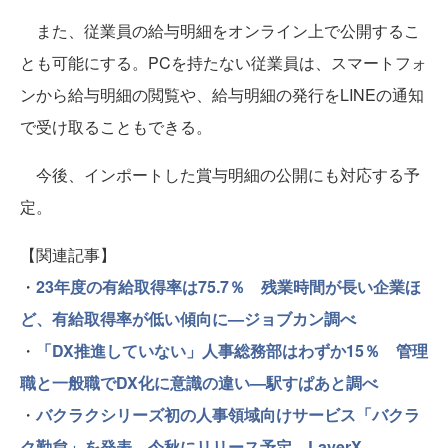
また、従業員の給与明細をオンライン上で公開するこ
とも可能にする。PCを持たない従業員は、スマートフォ
ンから給与明細の閲覧や、給与明細の発行をLINEの通知
で受け取ることもできる。
今後、インポートした賞与明細の公開にも対応する予
定。
【関連記事】
・
23年度の有給取得率は75.7％ 残業時間が長い企業ほ
ど、有給取得率が低い傾向に—ジョブカン調べ
・
「DX推進していない」人事総務部はわずか15％ 管理
職と一般職でDX化に意識の違い—駅すぱあと調べ
・
バクラクシリーズ初の人事領域向けサービス「バクラ
ク勤怠」を発表、今秋にリリース予定—LayerX