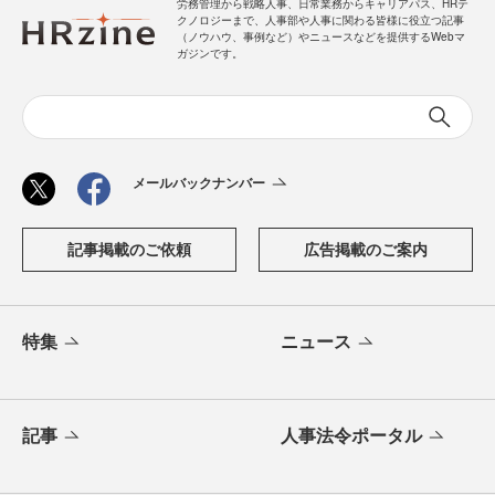
労務管理から戦略人事、日常業務からキャリアパス、HRテ
クノロジーまで、人事部や人事に関わる皆様に役立つ記事
（ノウハウ、事例など）やニュースなどを提供するWebマ
ガジンです。
メールバックナンバー
記事掲載のご依頼
広告掲載のご案内
特集
ニュース
記事
人事法令ポータル