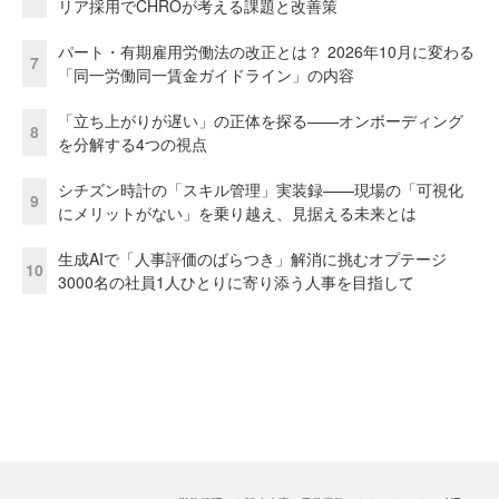
リア採用でCHROが考える課題と改善策
パート・有期雇用労働法の改正とは？ 2026年10月に変わる
7
「同一労働同一賃金ガイドライン」の内容
「立ち上がりが遅い」の正体を探る——オンボーディング
8
を分解する4つの視点
シチズン時計の「スキル管理」実装録——現場の「可視化
9
にメリットがない」を乗り越え、見据える未来とは
生成AIで「人事評価のばらつき」解消に挑むオプテージ
10
3000名の社員1人ひとりに寄り添う人事を目指して