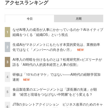
アクセスランキング
今日
月間
なぜAI導入の成否が人事にかかっているのか？AIネイティブ
1
組織をつくる「組織OS」という視点
生成AIがマネジメントにもたらす本質的変化は、業務効率
2
化ではなく「メンバーへの向き合い方」
NEW
AI導入の明暗を分けるものとは？松尾研究所×ビズリーチが
3
語る「AI時代の人的資本経営と人事の役割」
研修は「10％のオマケ」ではない——AI時代の経験学習加
4
速術
NEW
食品製造業のエンゲージメントは「課長層の失速」が顕
5
著 “経営と現場をつなげない中間層”をどう変える？
JTBのタレントアクイジション ビジネス改革のためのキャ
6