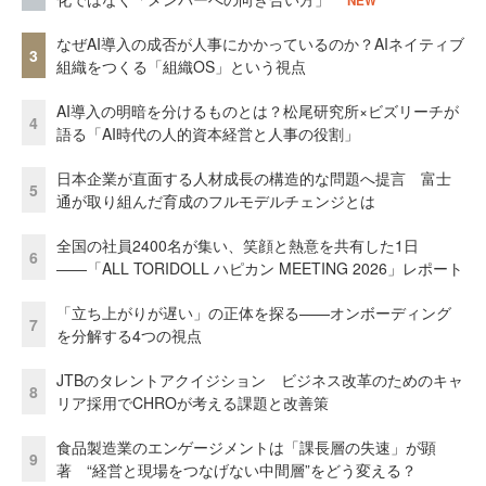
NEW
なぜAI導入の成否が人事にかかっているのか？AIネイティブ
3
組織をつくる「組織OS」という視点
AI導入の明暗を分けるものとは？松尾研究所×ビズリーチが
4
語る「AI時代の人的資本経営と人事の役割」
日本企業が直面する人材成長の構造的な問題へ提言 富士
5
通が取り組んだ育成のフルモデルチェンジとは
全国の社員2400名が集い、笑顔と熱意を共有した1日
6
――「ALL TORIDOLL ハピカン MEETING 2026」レポート
「立ち上がりが遅い」の正体を探る——オンボーディング
7
を分解する4つの視点
JTBのタレントアクイジション ビジネス改革のためのキャ
8
リア採用でCHROが考える課題と改善策
食品製造業のエンゲージメントは「課長層の失速」が顕
9
著 “経営と現場をつなげない中間層”をどう変える？