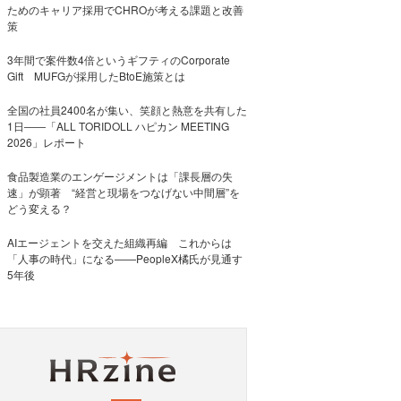
ためのキャリア採用でCHROが考える課題と改善
策
3年間で案件数4倍というギフティのCorporate
Gift MUFGが採用したBtoE施策とは
全国の社員2400名が集い、笑顔と熱意を共有した
1日――「ALL TORIDOLL ハピカン MEETING
2026」レポート
食品製造業のエンゲージメントは「課長層の失
速」が顕著 “経営と現場をつなげない中間層”を
どう変える？
AIエージェントを交えた組織再編 これからは
「人事の時代」になる——PeopleX橘氏が見通す
5年後