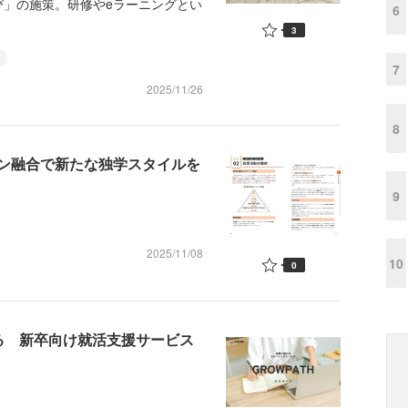
び」の施策。研修やeラーニングとい
6
3
7
2025/11/26
8
イン融合で新たな独学スタイルを
9
2025/11/08
10
0
る 新卒向け就活支援サービス