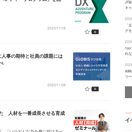
JT
キャ
2026
「立
2023/11/16
グを
0
2026
1o
れな
に人事の期待と社員の課題には
べ
2026
AI
リー
2023/11/08
0
た 人材を一番成長させる育成
イ
、「いつどんな力を身に付けるべ