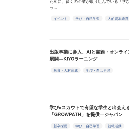
ために、多くの企業が取り組んでいる「学
っ...
イベント
学び・自己学習
人的資本経営
出版事業に参入、AIと書籍・オンラ
展開—KIYOラーニング
教育・人材育成
学び・自己学習
学び×スカウトで有望な学生と出会え
「GROWPATH」を提供—ジャパン
新卒採用
学び・自己学習
就職活動