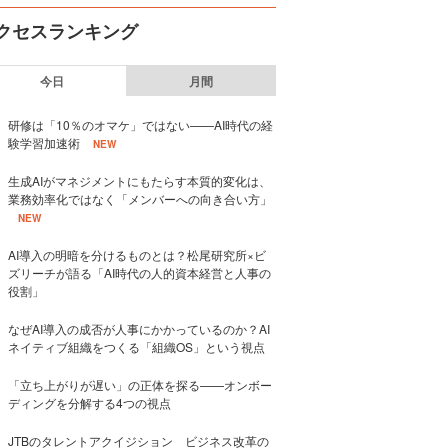
クセスランキング
今日
月間
研修は「10％のオマケ」ではない——AI時代の経
験学習加速術
NEW
生成AIがマネジメントにもたらす本質的変化は、
業務効率化ではなく「メンバーへの向き合い方」
NEW
AI導入の明暗を分けるものとは？松尾研究所×ビ
ズリーチが語る「AI時代の人的資本経営と人事の
役割」
なぜAI導入の成否が人事にかかっているのか？AI
ネイティブ組織をつくる「組織OS」という視点
「立ち上がりが遅い」の正体を探る——オンボー
ディングを分解する4つの視点
JTBのタレントアクイジション ビジネス改革の