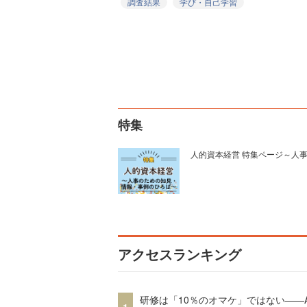
調査結果
学び・自己学習
特集
人的資本経営 特集ページ～人
アクセスランキング
研修は「10％のオマケ」ではない——A
1