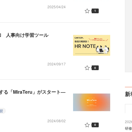
2025/04/24
1
加 人事向け学習ツール
2024/09/17
0
「MiraTeru」がスタート—
新
習
2024/08/02
2026
0
研修