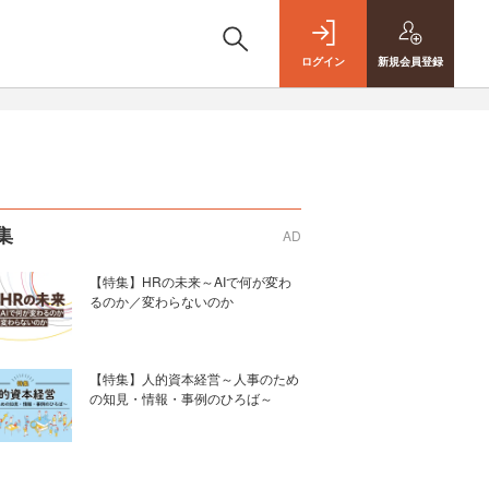
ログイン
新規
会員登録
集
AD
【特集】HRの未来～AIで何が変わ
るのか／変わらないのか
【特集】人的資本経営～人事のため
の知見・情報・事例のひろば～