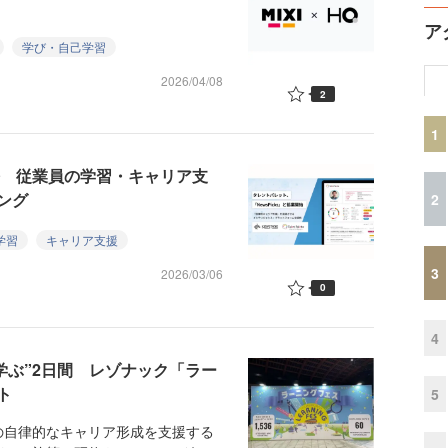
ア
学び・自己学習
2026/04/08
2
1
連携 従業員の学習・キャリア支
ング
2
学習
キャリア支援
3
2026/03/06
0
4
学ぶ”2日間 レゾナック「ラー
ト
5
自律的なキャリア形成を支援する