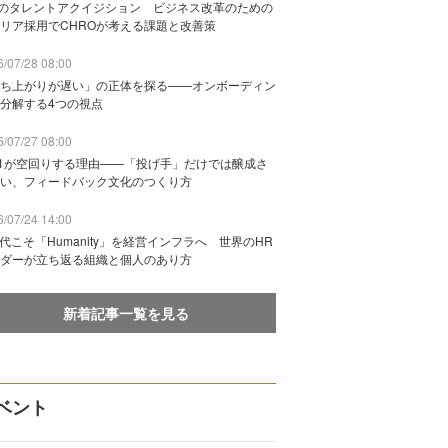
Bのタレントアクイジション ビジネス改革のための
リア採用でCHROが考える課題と改善策
/07/28 08:00
ち上がりが遅い」の正体を探る——オンボーディン
分解する4つの視点
/07/27 08:00
n1が空回りする理由——「投げ手」だけでは醸成さ
い、フィードバック文化のつくり方
/07/24 14:00
時代こそ「Humanity」を経営インフラへ 世界のHR
ダーが立ち返る組織と個人のあり方
新着記事一覧を見る
ベント