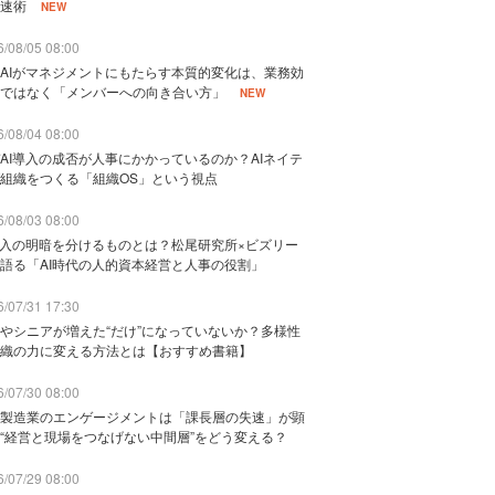
速術
NEW
/08/05 08:00
AIがマネジメントにもたらす本質的変化は、業務効
ではなく「メンバーへの向き合い方」
NEW
/08/04 08:00
AI導入の成否が人事にかかっているのか？AIネイテ
組織をつくる「組織OS」という視点
/08/03 08:00
導入の明暗を分けるものとは？松尾研究所×ビズリー
語る「AI時代の人的資本経営と人事の役割」
/07/31 17:30
やシニアが増えた“だけ”になっていないか？多様性
織の力に変える方法とは【おすすめ書籍】
/07/30 08:00
製造業のエンゲージメントは「課長層の失速」が顕
“経営と現場をつなげない中間層”をどう変える？
/07/29 08:00