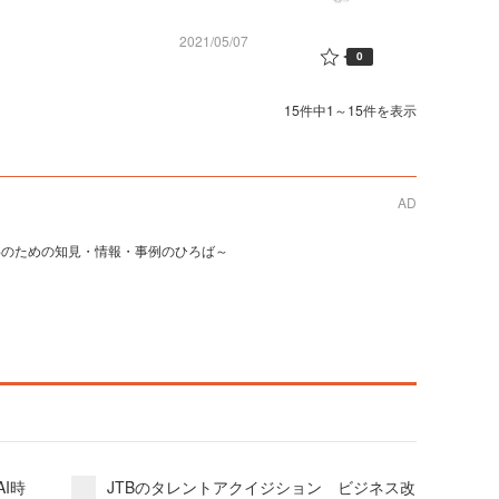
2021/05/07
0
15件中1～15件を表示
AD
事のための知見・情報・事例のひろば～
I時
JTBのタレントアクイジション ビジネス改