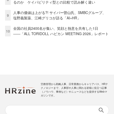
るのか ケイパビリティ型との比較で読み解く違い
人事の価値は上がる?! サイバー曽山氏、SMBCグループ、
9
塩野義製薬、江崎グリコが語る「AI×HR」
全国の社員2400名が集い、笑顔と熱意を共有した1日
10
――「ALL TORIDOLL ハピカン MEETING 2026」レポート
労務管理から戦略人事、日常業務からキャリアパス、HRテ
クノロジーまで、人事部や人事に関わる皆様に役立つ記事
（ノウハウ、事例など）やニュースなどを提供するWebマ
ガジンです。