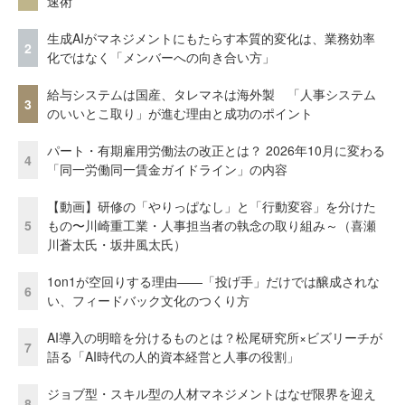
速術
生成AIがマネジメントにもたらす本質的変化は、業務効率
2
化ではなく「メンバーへの向き合い方」
給与システムは国産、タレマネは海外製 「人事システム
3
のいいとこ取り」が進む理由と成功のポイント
パート・有期雇用労働法の改正とは？ 2026年10月に変わる
4
「同一労働同一賃金ガイドライン」の内容
【動画】研修の「やりっぱなし」と「行動変容」を分けた
5
もの〜川崎重工業・人事担当者の執念の取り組み～（喜瀬
川蒼太氏・坂井風太氏）
1on1が空回りする理由——「投げ手」だけでは醸成されな
6
い、フィードバック文化のつくり方
AI導入の明暗を分けるものとは？松尾研究所×ビズリーチが
7
語る「AI時代の人的資本経営と人事の役割」
ジョブ型・スキル型の人材マネジメントはなぜ限界を迎え
8