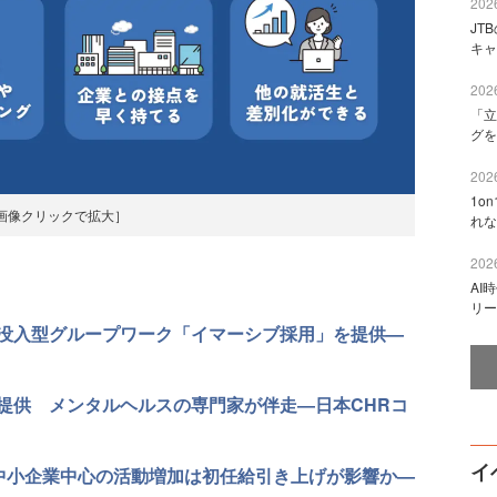
2026
JT
キャ
2026
「立
グを
2026
1o
画像クリックで拡大］
れな
2026
AI
リー
没入型グループワーク「イマーシブ採用」を提供—
提供 メンタルヘルスの専門家が伴走―日本CHRコ
イ
％ 中小企業中心の活動増加は初任給引き上げが影響か—