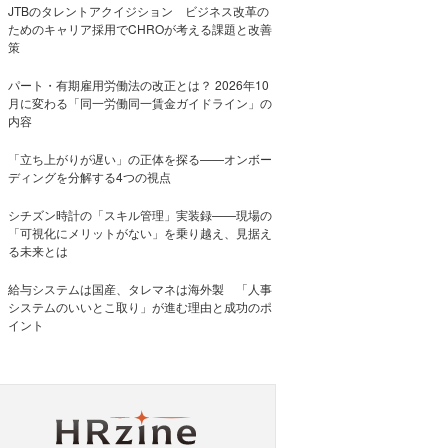
JTBのタレントアクイジション ビジネス改革の
ためのキャリア採用でCHROが考える課題と改善
策
パート・有期雇用労働法の改正とは？ 2026年10
月に変わる「同一労働同一賃金ガイドライン」の
内容
「立ち上がりが遅い」の正体を探る——オンボー
ディングを分解する4つの視点
シチズン時計の「スキル管理」実装録——現場の
「可視化にメリットがない」を乗り越え、見据え
る未来とは
給与システムは国産、タレマネは海外製 「人事
システムのいいとこ取り」が進む理由と成功のポ
イント