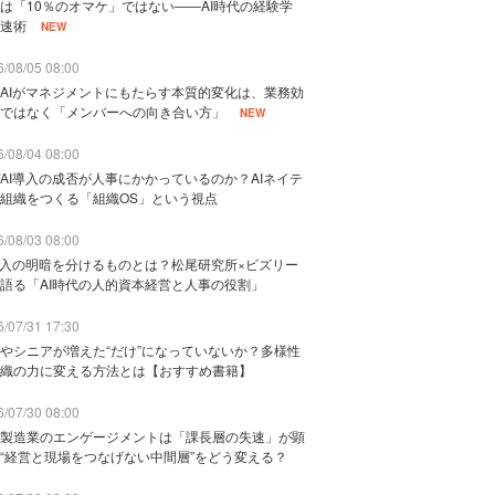
は「10％のオマケ」ではない——AI時代の経験学
速術
NEW
/08/05 08:00
AIがマネジメントにもたらす本質的変化は、業務効
ではなく「メンバーへの向き合い方」
NEW
/08/04 08:00
AI導入の成否が人事にかかっているのか？AIネイテ
組織をつくる「組織OS」という視点
/08/03 08:00
導入の明暗を分けるものとは？松尾研究所×ビズリー
語る「AI時代の人的資本経営と人事の役割」
/07/31 17:30
やシニアが増えた“だけ”になっていないか？多様性
織の力に変える方法とは【おすすめ書籍】
/07/30 08:00
製造業のエンゲージメントは「課長層の失速」が顕
“経営と現場をつなげない中間層”をどう変える？