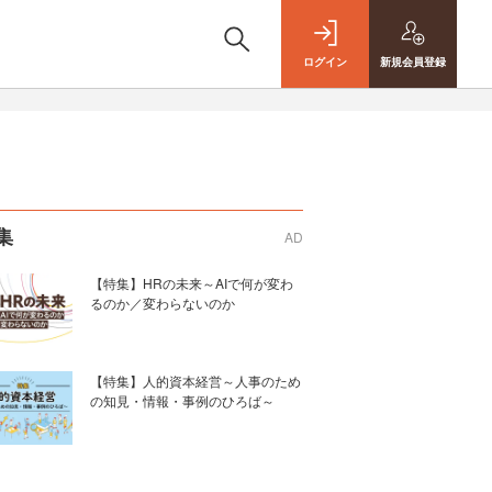
ログイン
新規
会員登録
集
AD
【特集】HRの未来～AIで何が変わ
るのか／変わらないのか
【特集】人的資本経営～人事のため
の知見・情報・事例のひろば～