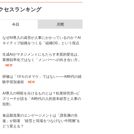
クセスランキング
今日
月間
なぜAI導入の成否が人事にかかっているのか？AI
ネイティブ組織をつくる「組織OS」という視点
生成AIがマネジメントにもたらす本質的変化は、
業務効率化ではなく「メンバーへの向き合い方」
NEW
研修は「10％のオマケ」ではない——AI時代の経
験学習加速術
NEW
AI導入の明暗を分けるものとは？松尾研究所×ビ
ズリーチが語る「AI時代の人的資本経営と人事の
役割」
食品製造業のエンゲージメントは「課長層の失
速」が顕著 “経営と現場をつなげない中間層”を
どう変える？