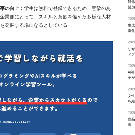
研修
習加
率の向上：
学生は無料で登録できるため、意欲のあ
企業側にとって、スキルと意欲を備えた多様な人材
2026
を発掘する場になるとしている
生成
率化
2026
なぜ
ィブ
2026
AI
チが
2026
女性
を組
2026
食品
著 