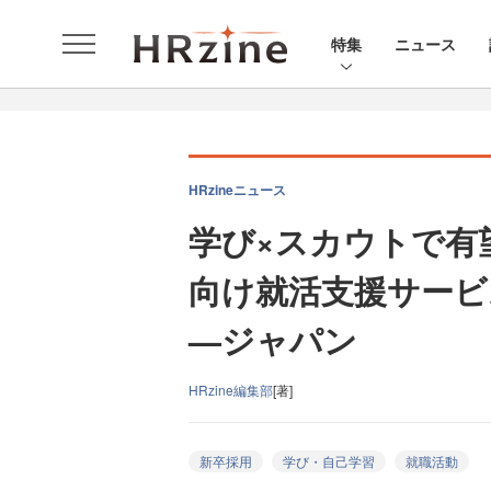
特集
ニュース
HRzineニュース
学び×スカウトで有
向け就活支援サービス
—ジャパン
HRzine編集部
[著]
新卒採用
学び・自己学習
就職活動