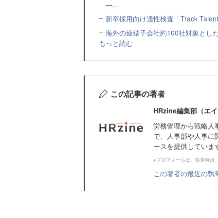
—...
新卒採用向け適性検査「Track Talen
海外の連結子会社約100社対象とした転職制度「
もっと読む
この記事の著者
HRzine編集部（
労務管理から戦略人
で、人事部や人事に
ースを提供していま
※プロフィールは、執筆時点
この著者の最近の執