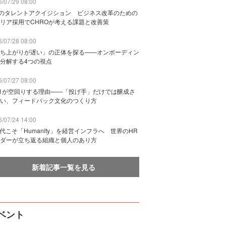
/07/29 08:00
Bのタレントアクイジション ビジネス改革のための
リア採用でCHROが考える課題と改善策
/07/28 08:00
ち上がりが遅い」の正体を探る——オンボーディン
分解する4つの視点
/07/27 08:00
n1が空回りする理由——「投げ手」だけでは醸成さ
い、フィードバック文化のつくり方
/07/24 14:00
時代こそ「Humanity」を経営インフラへ 世界のHR
ダーが立ち返る組織と個人のあり方
新着記事一覧を見る
ベント