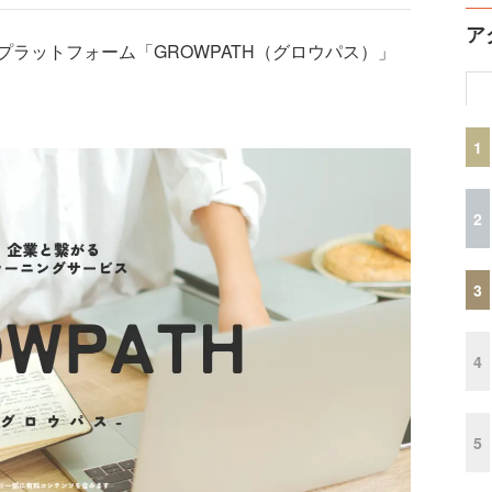
ア
ラットフォーム「GROWPATH（グロウパス）」
1
2
3
4
5