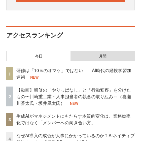
アクセスランキング
今日
月間
研修は「10％のオマケ」ではない——AI時代の経験学習加
1
速術
NEW
【動画】研修の「やりっぱなし」と「行動変容」を分けた
2
もの〜川崎重工業・人事担当者の執念の取り組み～（喜瀬
川蒼太氏・坂井風太氏）
NEW
生成AIがマネジメントにもたらす本質的変化は、業務効率
3
化ではなく「メンバーへの向き合い方」
なぜAI導入の成否が人事にかかっているのか？AIネイティブ
4