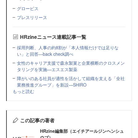
グロービス
プレスリリース
HRzineニュース連載記事一覧
採用判断、人事の約8割が「本人情報だけでは足りな
い」と回答—back check調べ
女性のキャリア支援で森永製菓と企業横断のクロスメン
タリングを実施—エスエス製薬
障がいのある社員が適性を活かして組織を支える「全社
業務推進グループ」を新設—SHIRO
もっと読む
この記事の著者
HRzine編集部（エイチアールジンヘンシュ
ウブ）