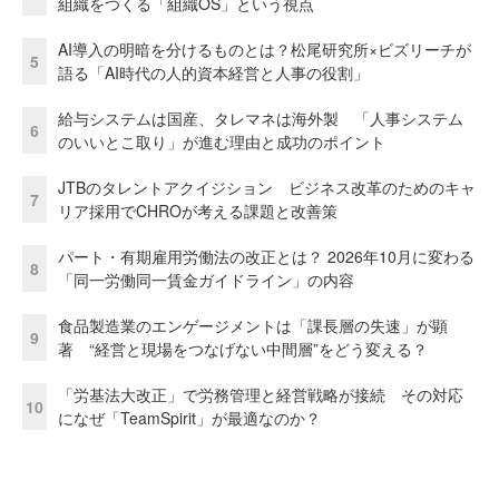
組織をつくる「組織OS」という視点
AI導入の明暗を分けるものとは？松尾研究所×ビズリーチが
5
語る「AI時代の人的資本経営と人事の役割」
給与システムは国産、タレマネは海外製 「人事システム
6
のいいとこ取り」が進む理由と成功のポイント
JTBのタレントアクイジション ビジネス改革のためのキャ
7
リア採用でCHROが考える課題と改善策
パート・有期雇用労働法の改正とは？ 2026年10月に変わる
8
「同一労働同一賃金ガイドライン」の内容
食品製造業のエンゲージメントは「課長層の失速」が顕
9
著 “経営と現場をつなげない中間層”をどう変える？
「労基法大改正」で労務管理と経営戦略が接続 その対応
10
になぜ「TeamSpirit」が最適なのか？