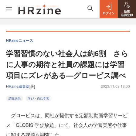
新規
ログイン
会員登録
HRzineニュース
学習習慣のない社会人は約6割 さら
に人事の期待と社員の課題には学習
項目にズレがある—グロービス調べ
HRzine編集部
[著]
2023/11/08 18:00
調査結果
学び・自己学習
グロービスは、同社が提供する定額制動画学習サービ
ス「GLOBIS 学び放題」にて、社会人の学習実態や仕事
に関する課題を調査した。