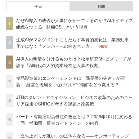
今日
月間
なぜAI導入の成否が人事にかかっているのか？AIネイティブ
1
組織をつくる「組織OS」という視点
生成AIがマネジメントにもたらす本質的変化は、業務効率
2
化ではなく「メンバーへの向き合い方」
NEW
AI導入の明暗を分けるものとは？松尾研究所×ビズリーチが
3
語る「AI時代の人的資本経営と人事の役割」
食品製造業のエンゲージメントは「課長層の失速」が顕
4
著 “経営と現場をつなげない中間層”をどう変える？
JTBのタレントアクイジション ビジネス改革のためのキャ
5
リア採用でCHROが考える課題と改善策
パート・有期雇用労働法の改正とは？ 2026年10月に変わる
6
「同一労働同一賃金ガイドライン」の内容
「立ち上がりが遅い」の正体を探る——オンボーディング
7