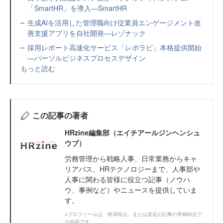
「SmartHR」を導入—SmartHR
生成AIを活用した管理職向け従業員エンゲージメント改
善支援アプリを自社開発—レゾナック
採用レポート高速化サービス「レポラビ」本格提供開始
—パーソルビジネスプロセスデザイン
もっと読む
この記事の著者
HRzine編集部（エイチアールジンヘンシュ
ウブ）
労務管理から戦略人事、日常業務からキャ
リアパス、HRテクノロジーまで、人事部や
人事に関わる皆様に役立つ記事（ノウハ
ウ、事例など）やニュースを提供していま
す。
※プロフィールは、執筆時点、または直近の記事の寄稿時点で
の内容です