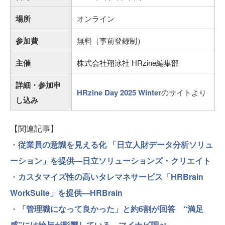
場所
オンライン
参加費
無料（事前登録制）
主催
株式会社翔泳社 HRzine編集部
詳細・参加申
HRzine Day 2025 Winter
のサイトより
し込み
【関連記事】
・
従業員の意識を見える化 「日立人財データ分析ソリュ
ーション」を提供—日立ソリューションズ・クリエイト
・
カスタマイズ性の高いタレマネサービス「HRBrain
WorkSuite」を提供—HRBrain
・
「管理職になって良かった」と約6割が回答 “満足
感”には給与が影響している—マイナビ調べ