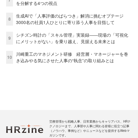
を分解する4つの視点
生成AIで「人事評価のばらつき」解消に挑むオプテージ
8
3000名の社員1人ひとりに寄り添う人事を目指して
シチズン時計の「スキル管理」実装録——現場の「可視化
9
にメリットがない」を乗り越え、見据える未来とは
川崎重工のマネジメント研修 経営層・マネージャーを巻
10
き込みやる気にさせた人事の“執念”の取り組みとは
労務管理から戦略人事、日常業務からキャリアパス、HRテ
クノロジーまで、人事部や人事に関わる皆様に役立つ記事
（ノウハウ、事例など）やニュースなどを提供するWebマ
ガジンです。