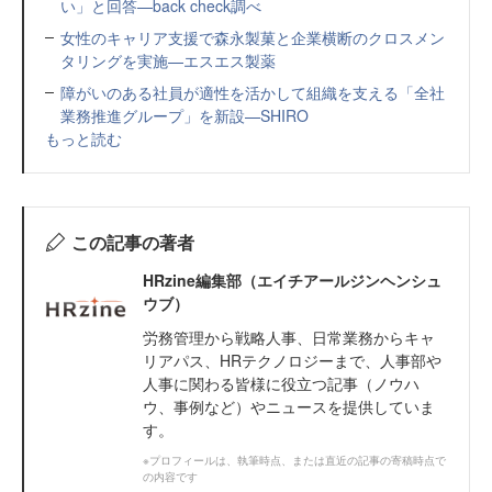
い」と回答—back check調べ
女性のキャリア支援で森永製菓と企業横断のクロスメン
タリングを実施—エスエス製薬
障がいのある社員が適性を活かして組織を支える「全社
業務推進グループ」を新設—SHIRO
もっと読む
この記事の著者
HRzine編集部（エイチアールジンヘンシュ
ウブ）
労務管理から戦略人事、日常業務からキャ
リアパス、HRテクノロジーまで、人事部や
人事に関わる皆様に役立つ記事（ノウハ
ウ、事例など）やニュースを提供していま
す。
※プロフィールは、執筆時点、または直近の記事の寄稿時点で
の内容です