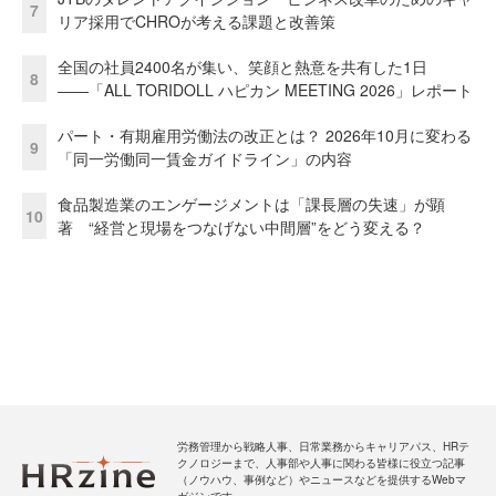
7
リア採用でCHROが考える課題と改善策
全国の社員2400名が集い、笑顔と熱意を共有した1日
8
――「ALL TORIDOLL ハピカン MEETING 2026」レポート
パート・有期雇用労働法の改正とは？ 2026年10月に変わる
9
「同一労働同一賃金ガイドライン」の内容
食品製造業のエンゲージメントは「課長層の失速」が顕
10
著 “経営と現場をつなげない中間層”をどう変える？
労務管理から戦略人事、日常業務からキャリアパス、HRテ
クノロジーまで、人事部や人事に関わる皆様に役立つ記事
（ノウハウ、事例など）やニュースなどを提供するWebマ