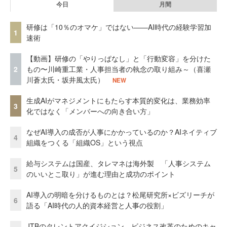
今日
月間
研修は「10％のオマケ」ではない——AI時代の経験学習加
1
速術
【動画】研修の「やりっぱなし」と「行動変容」を分けた
2
もの〜川崎重工業・人事担当者の執念の取り組み～（喜瀬
川蒼太氏・坂井風太氏）
NEW
生成AIがマネジメントにもたらす本質的変化は、業務効率
3
化ではなく「メンバーへの向き合い方」
なぜAI導入の成否が人事にかかっているのか？AIネイティブ
4
組織をつくる「組織OS」という視点
給与システムは国産、タレマネは海外製 「人事システム
5
のいいとこ取り」が進む理由と成功のポイント
AI導入の明暗を分けるものとは？松尾研究所×ビズリーチが
6
語る「AI時代の人的資本経営と人事の役割」
JTBのタレントアクイジション ビジネス改革のためのキャ