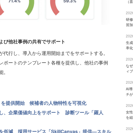
（喜
2026
研修
習加
2026
よび他社事例の共有でサポート
生成
率化
が代行し、導入から運用開始までをサポートする。
2026
レポートのテンプレート各種を提供し、他社の事例
なぜ
ィブ
能。
2026
AI
チが
ch」を提供開始 候補者の人物特性を可視化
2026
し、企業価値向上をサポート 診断ツール「羅人
女性
を組
2026
減 採用サービス「SkillCanvas」提供—スキル