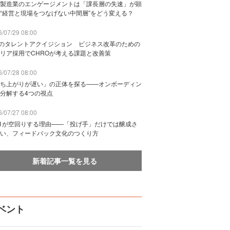
製造業のエンゲージメントは「課長層の失速」が顕
“経営と現場をつなげない中間層”をどう変える？
/07/29 08:00
Bのタレントアクイジション ビジネス改革のための
リア採用でCHROが考える課題と改善策
/07/28 08:00
ち上がりが遅い」の正体を探る——オンボーディン
分解する4つの視点
/07/27 08:00
n1が空回りする理由——「投げ手」だけでは醸成さ
い、フィードバック文化のつくり方
新着記事一覧を見る
ベント