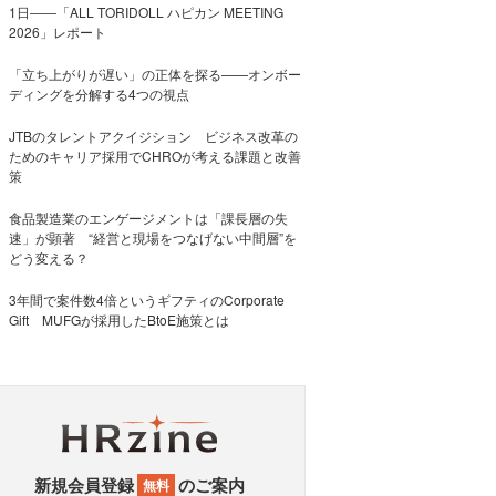
1日――「ALL TORIDOLL ハピカン MEETING
2026」レポート
「立ち上がりが遅い」の正体を探る——オンボー
ディングを分解する4つの視点
JTBのタレントアクイジション ビジネス改革の
ためのキャリア採用でCHROが考える課題と改善
策
食品製造業のエンゲージメントは「課長層の失
速」が顕著 “経営と現場をつなげない中間層”を
どう変える？
3年間で案件数4倍というギフティのCorporate
Gift MUFGが採用したBtoE施策とは
新規会員登録
のご案内
無料