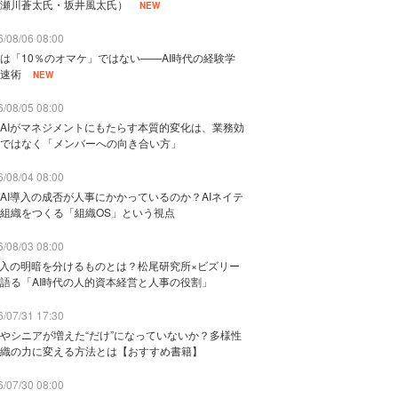
瀬川蒼太氏・坂井風太氏）
NEW
/08/06 08:00
は「10％のオマケ」ではない——AI時代の経験学
速術
NEW
/08/05 08:00
AIがマネジメントにもたらす本質的変化は、業務効
ではなく「メンバーへの向き合い方」
/08/04 08:00
AI導入の成否が人事にかかっているのか？AIネイテ
組織をつくる「組織OS」という視点
/08/03 08:00
導入の明暗を分けるものとは？松尾研究所×ビズリー
語る「AI時代の人的資本経営と人事の役割」
/07/31 17:30
やシニアが増えた“だけ”になっていないか？多様性
織の力に変える方法とは【おすすめ書籍】
/07/30 08:00