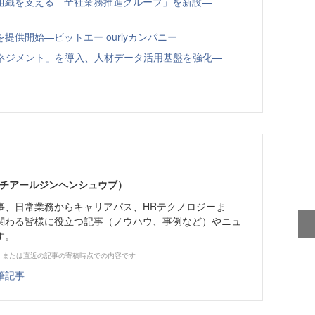
組織を支える「全社業務推進グループ」を新設—
供開始—ビットエー ourlyカンパニー
トマネジメント」を導入、人材データ活用基盤を強化—
エイチアールジンヘンシュウブ）
事、日常業務からキャリアパス、HRテクノロジーま
関わる皆様に役立つ記事（ノウハウ、事例など）やニュ
す。
、または直近の記事の寄稿時点での内容です
筆記事