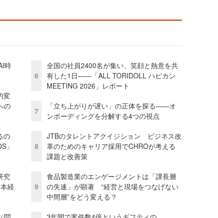
I時
全国の社員2400名が集い、笑顔と熱意を共
6
有した1日――「ALL TORIDOLL ハピカン
MEETING 2026」レポート
的変
への
「立ち上がりが遅い」の正体を探る——オ
7
ンボーディングを分解する4つの視点
るの
JTBのタレントアクイジション ビジネス改
OS」
8
革のためのキャリア採用でCHROが考える
課題と改善策
研究
食品製造業のエンゲージメントは「課長層
資本経
9
の失速」が顕著 “経営と現場をつなげない
中間層”をどう変える？
な問
3年間で案件数4倍というギフティの