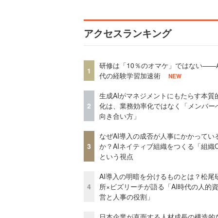
アクセスランキング
研修は「10％のオマケ」ではない——A
1
代の経験学習加速術
NEW
生成AIがマネジメントにもたらす本質
2
化は、業務効率化ではなく「メンバー
向き合い方」
なぜAI導入の成否が人事にかかってい
3
か？AIネイティブ組織をつくる「組織
という視点
AI導入の明暗を分けるものとは？松尾
4
所×ビズリーチが語る「AI時代の人的
営と人事の役割」
日本企業が直面する人材成長の構造的