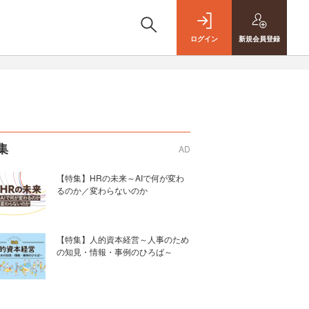
ログイン
新規
会員登録
集
AD
【特集】HRの未来～AIで何が変わ
るのか／変わらないのか
【特集】人的資本経営～人事のため
の知見・情報・事例のひろば～