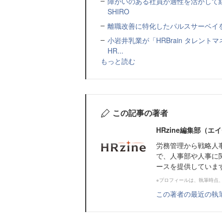
障がいのある社員が適性を活かして
SHIRO
離職改善に特化したパルスサーベイを提
小岩井乳業が「HRBrain タレン
HR...
もっと読む
この記事の著者
HRzine編集部（
労務管理から戦略人
で、人事部や人事に
ースを提供していま
※プロフィールは、執筆時点
この著者の最近の執