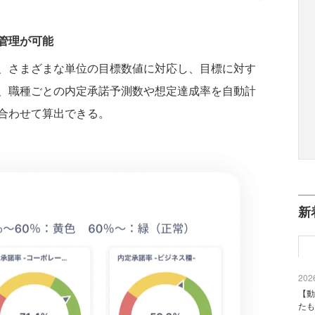
管理が可能
、さまざまな単位の目標数値に対応し、目標に対す
、職種ごとの内定承諾予測数や想定達成率を自動計
合わせて算出できる。
新
2026
【動
たも