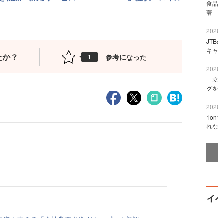
食品
著 
2026
JT
キャ
たか？
参考になった
1
2026
「立
グを
2026
1o
れな
イ