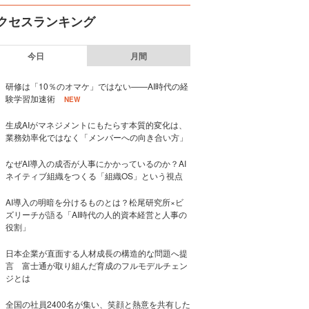
クセスランキング
今日
月間
研修は「10％のオマケ」ではない——AI時代の経
験学習加速術
NEW
生成AIがマネジメントにもたらす本質的変化は、
業務効率化ではなく「メンバーへの向き合い方」
なぜAI導入の成否が人事にかかっているのか？AI
ネイティブ組織をつくる「組織OS」という視点
AI導入の明暗を分けるものとは？松尾研究所×ビ
ズリーチが語る「AI時代の人的資本経営と人事の
役割」
日本企業が直面する人材成長の構造的な問題へ提
言 富士通が取り組んだ育成のフルモデルチェン
ジとは
全国の社員2400名が集い、笑顔と熱意を共有した