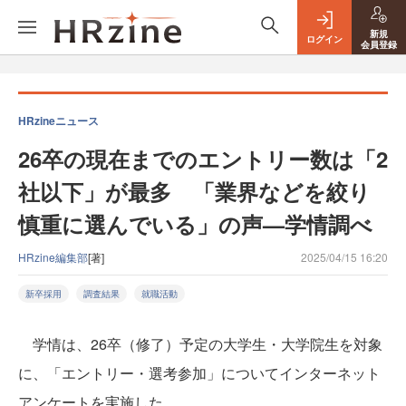
新規
ログイン
会員登録
HRzineニュース
26卒の現在までのエントリー数は「2
社以下」が最多 「業界などを絞り
慎重に選んでいる」の声—学情調べ
HRzine編集部
[著]
2025/04/15 16:20
新卒採用
調査結果
就職活動
学情は、26卒（修了）予定の大学生・大学院生を対象
に、「エントリー・選考参加」についてインターネット
アンケートを実施した。