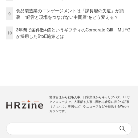
食品製造業のエンゲージメントは「課長層の失速」が顕
9
著 “経営と現場をつなげない中間層”をどう変える？
3年間で案件数4倍というギフティのCorporate Gift MUFG
10
が採用したBtoE施策とは
労務管理から戦略人事、日常業務からキャリアパス、HRテ
クノロジーまで、人事部や人事に関わる皆様に役立つ記事
（ノウハウ、事例など）やニュースなどを提供するWebマ
ガジンです。