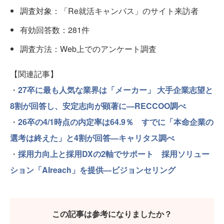
調査対象：「Re就活キャンパス」のサイト来訪者
有効回答数：281件
調査方法：Web上でのアンケート調査
【関連記事】
・
27卒に最も人気な業界は「メーカー」 大手企業志望と
8割が回答し、安定志向が顕著に—RECCOO調べ
・
26卒の4/1時点の内定率は64.9％ すでに「本命企業の
選考は終えた」と4割が回答—キャリタス調べ
・
採用力向上と採用DXの2軸でサポート 採用ソリュー
ション「AIreach」を提供—ビジョンセリング
この記事は参考になりましたか？