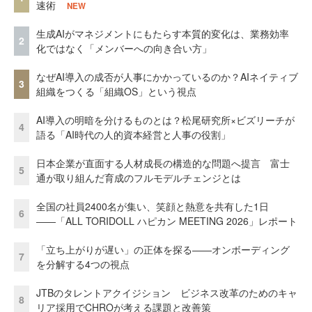
速術
NEW
生成AIがマネジメントにもたらす本質的変化は、業務効率
2
化ではなく「メンバーへの向き合い方」
なぜAI導入の成否が人事にかかっているのか？AIネイティブ
3
組織をつくる「組織OS」という視点
AI導入の明暗を分けるものとは？松尾研究所×ビズリーチが
4
語る「AI時代の人的資本経営と人事の役割」
日本企業が直面する人材成長の構造的な問題へ提言 富士
5
通が取り組んだ育成のフルモデルチェンジとは
全国の社員2400名が集い、笑顔と熱意を共有した1日
6
――「ALL TORIDOLL ハピカン MEETING 2026」レポート
「立ち上がりが遅い」の正体を探る——オンボーディング
7
を分解する4つの視点
JTBのタレントアクイジション ビジネス改革のためのキャ
8
リア採用でCHROが考える課題と改善策