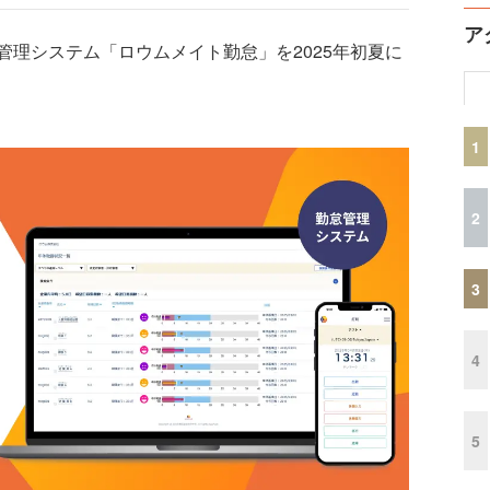
ア
理システム「ロウムメイト勤怠」を2025年初夏に
1
2
3
4
5