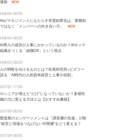
速術
NEW
/08/05 08:00
AIがマネジメントにもたらす本質的変化は、業務効
ではなく「メンバーへの向き合い方」
NEW
/08/04 08:00
AI導入の成否が人事にかかっているのか？AIネイテ
組織をつくる「組織OS」という視点
/08/03 08:00
導入の明暗を分けるものとは？松尾研究所×ビズリー
語る「AI時代の人的資本経営と人事の役割」
/07/31 17:30
やシニアが増えた“だけ”になっていないか？多様性
織の力に変える方法とは【おすすめ書籍】
/07/30 08:00
製造業のエンゲージメントは「課長層の失速」が顕
“経営と現場をつなげない中間層”をどう変える？
/07/29 08:00