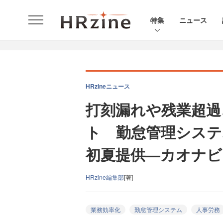
特集
ニュース
HRzineニュース
打刻漏れや残業超過
ト 勤怠管理システ
初夏提供—カオナビ
HRzine編集部
[著]
業務効率化
勤怠管理システム
人事労務