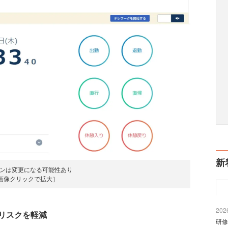
新
インは変更になる可能性あり
画像クリックで拡大］
2026
リスクを軽減
研修