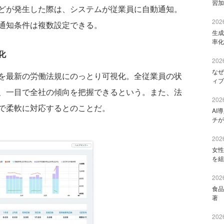
習加
どが発生した際は、システムが従業員に自動通知。
2026
通知条件は複数設定できる。
生成
率化
化
2026
なぜ
を最新の労働法規にのっとり可視化。全従業員の状
ィブ
、一目で全社の傾向を把握できるという。また、法
2026
で柔軟に対応するとのことだ。
AI
チが
2026
女性
を組
2026
食品
著 
2026