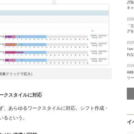
JT
キャ
2026
「立
グを
2026
1o
れな
2026
AI
画像クリックで拡大］
リー
ークスタイルに対応
ず、あらゆるワークスタイルに対応。シフト作成・
いるという。
イ