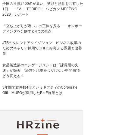
全国の社員2400名が集い、笑顔と熱意を共有した
1日――「ALL TORIDOLL ハピカン MEETING
2026」レポート
「立ち上がりが遅い」の正体を探る——オンボー
ディングを分解する4つの視点
JTBのタレントアクイジション ビジネス改革の
ためのキャリア採用でCHROが考える課題と改善
策
食品製造業のエンゲージメントは「課長層の失
速」が顕著 “経営と現場をつなげない中間層”を
どう変える？
3年間で案件数4倍というギフティのCorporate
Gift MUFGが採用したBtoE施策とは