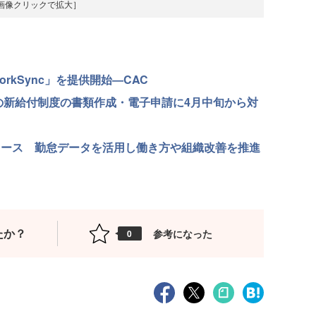
画像クリックで拡大］
rkSync」を提供開始—CAC
の新給付制度の書類作成・電子申請に4月中旬から対
リリース 勤怠データを活用し働き方や組織改善を推進
たか？
参考になった
0