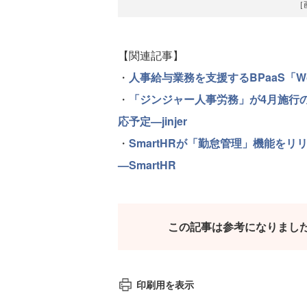
［
【関連記事】
・
人事給与業務を支援するBPaaS「Wo
・
「ジンジャー人事労務」が4月施行
応予定—jinjer
・
SmartHRが「勤怠管理」機能を
—SmartHR
この記事は参考になりまし
印刷用を表示