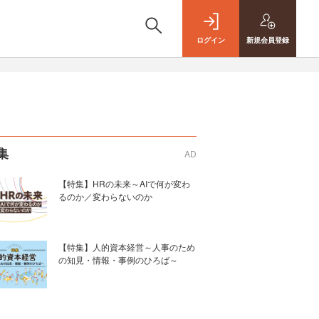
ログイン
新規
会員登録
集
AD
【特集】HRの未来～AIで何が変わ
るのか／変わらないのか
【特集】人的資本経営～人事のため
の知見・情報・事例のひろば～