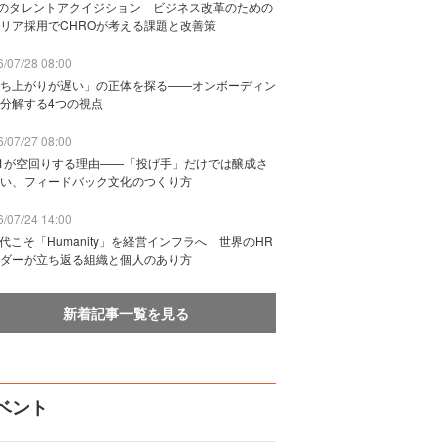
Bのタレントアクイジション ビジネス改革のための
リア採用でCHROが考える課題と改善策
/07/28 08:00
ち上がりが遅い」の正体を探る——オンボーディン
分解する4つの視点
/07/27 08:00
n1が空回りする理由——「投げ手」だけでは醸成さ
い、フィードバック文化のつくり方
/07/24 14:00
時代こそ「Humanity」を経営インフラへ 世界のHR
ダーが立ち返る組織と個人のあり方
新着記事一覧を見る
ベント