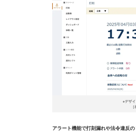
※デザ
［
アラート機能で打刻漏れや法令違反の