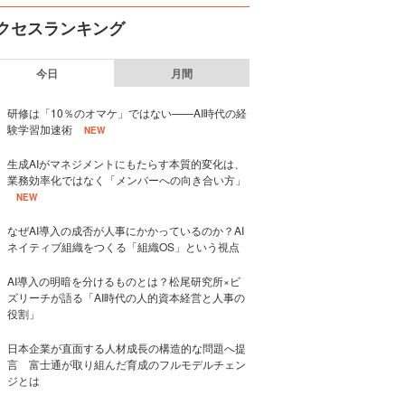
クセスランキング
今日
月間
研修は「10％のオマケ」ではない——AI時代の経
験学習加速術
NEW
生成AIがマネジメントにもたらす本質的変化は、
業務効率化ではなく「メンバーへの向き合い方」
NEW
なぜAI導入の成否が人事にかかっているのか？AI
ネイティブ組織をつくる「組織OS」という視点
AI導入の明暗を分けるものとは？松尾研究所×ビ
ズリーチが語る「AI時代の人的資本経営と人事の
役割」
日本企業が直面する人材成長の構造的な問題へ提
言 富士通が取り組んだ育成のフルモデルチェン
ジとは