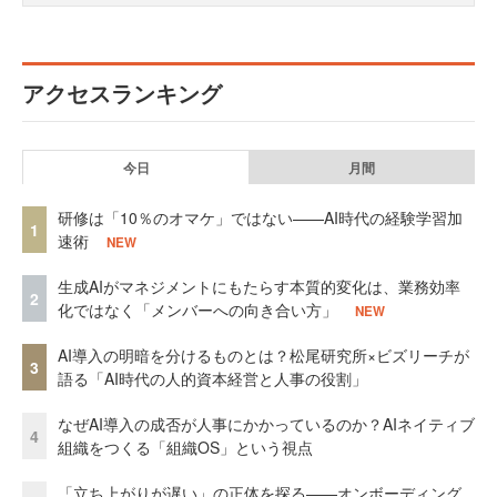
アクセスランキング
今日
月間
研修は「10％のオマケ」ではない——AI時代の経験学習加
1
速術
NEW
生成AIがマネジメントにもたらす本質的変化は、業務効率
2
化ではなく「メンバーへの向き合い方」
NEW
AI導入の明暗を分けるものとは？松尾研究所×ビズリーチが
3
語る「AI時代の人的資本経営と人事の役割」
なぜAI導入の成否が人事にかかっているのか？AIネイティブ
4
組織をつくる「組織OS」という視点
「立ち上がりが遅い」の正体を探る——オンボーディング