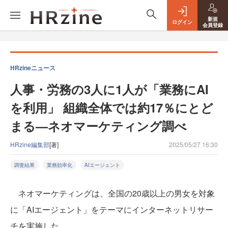
新規
ログイン
会員登録
HRzineニュース
人事・労務の3人に1人が「業務にAI
を利用」 組織全体では約17％にとど
まる—ネオマーケティング調べ
HRzine編集部
[著]
2025/05/27 16:30
調査結果
業務効率化
AIエージェント
ネオマーケティングは、全国の20歳以上の男女を対象
に「AIエージェント」をテーマにインターネットリサー
チを実施した。