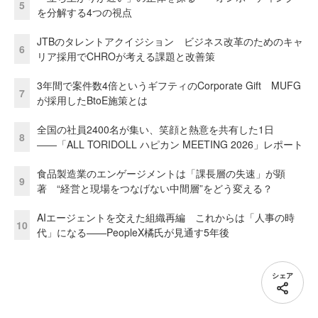
5
を分解する4つの視点
JTBのタレントアクイジション ビジネス改革のためのキャ
6
リア採用でCHROが考える課題と改善策
3年間で案件数4倍というギフティのCorporate Gift MUFG
7
が採用したBtoE施策とは
全国の社員2400名が集い、笑顔と熱意を共有した1日
8
――「ALL TORIDOLL ハピカン MEETING 2026」レポート
食品製造業のエンゲージメントは「課長層の失速」が顕
9
著 “経営と現場をつなげない中間層”をどう変える？
AIエージェントを交えた組織再編 これからは「人事の時
10
代」になる——PeopleX橘氏が見通す5年後
シェア