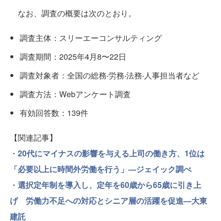
なお、調査の概要は次のとおり。
調査主体：スリーエーコンサルティング
調査期間：2025年4⽉8〜22⽇
調査対象者：全国の総務‧労務‧法務‧⼈事担当者など
調査⽅法：Webアンケート調査
有効回答数：139件
【関連記事】
・
20代にマイナスの影響を与える上司の働き方、1位は
「必要以上に時間外労働を行う」—ジェイック調べ
・
選択定年制を導入し、定年を60歳から65歳に引き上
げ 労働力不足への対応とシニア層の活躍を促進—大東
建託