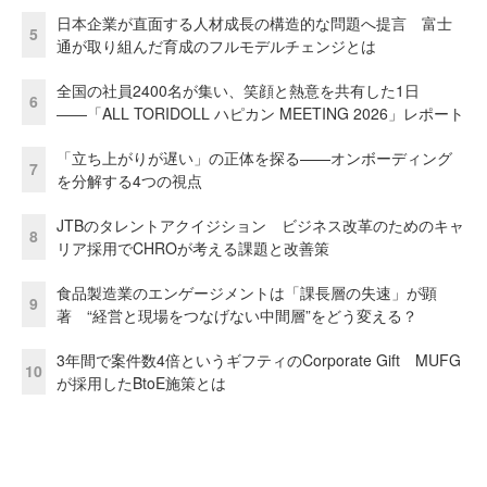
日本企業が直面する人材成長の構造的な問題へ提言 富士
5
通が取り組んだ育成のフルモデルチェンジとは
全国の社員2400名が集い、笑顔と熱意を共有した1日
6
――「ALL TORIDOLL ハピカン MEETING 2026」レポート
「立ち上がりが遅い」の正体を探る——オンボーディング
7
を分解する4つの視点
JTBのタレントアクイジション ビジネス改革のためのキャ
8
リア採用でCHROが考える課題と改善策
食品製造業のエンゲージメントは「課長層の失速」が顕
9
著 “経営と現場をつなげない中間層”をどう変える？
3年間で案件数4倍というギフティのCorporate Gift MUFG
10
が採用したBtoE施策とは