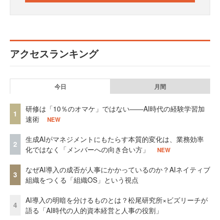
アクセスランキング
今日
月間
研修は「10％のオマケ」ではない——AI時代の経験学習加
1
速術
NEW
生成AIがマネジメントにもたらす本質的変化は、業務効率
2
化ではなく「メンバーへの向き合い方」
NEW
なぜAI導入の成否が人事にかかっているのか？AIネイティブ
3
組織をつくる「組織OS」という視点
AI導入の明暗を分けるものとは？松尾研究所×ビズリーチが
4
語る「AI時代の人的資本経営と人事の役割」