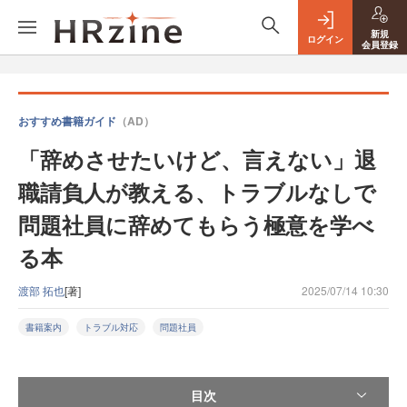
新規
ログイン
会員登録
おすすめ書籍ガイド
（AD）
「辞めさせたいけど、言えない」退
職請負人が教える、トラブルなしで
問題社員に辞めてもらう極意を学べ
る本
渡部 拓也
[著]
2025/07/14 10:30
書籍案内
トラブル対応
問題社員
目次