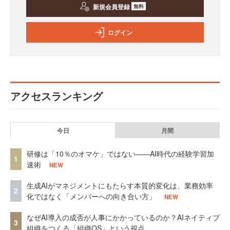
新規会員登録
無料
ログイン
アクセスランキング
今日
月間
研修は「10％のオマケ」ではない——AI時代の経験学習加
1
速術
NEW
生成AIがマネジメントにもたらす本質的変化は、業務効率
2
化ではなく「メンバーへの向き合い方」
NEW
なぜAI導入の成否が人事にかかっているのか？AIネイティブ
3
組織をつくる「組織OS」という視点