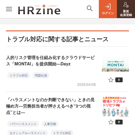
新規
ログイン
会員登録
トラブル対応に関する記事とニュース
人的リスク管理を仕組み化するクラウドサービ
ス「MONTAI」を提供開始—Dayz
トラブル対応
問題社員
0
2026/04/08
「ハラスメントなのか判断できない」ときの見
極め方—労務担当者が押さえるべき“3つの視
点”とは—
0
パワーハラスメント
人事労務
セクシュアルハラスメント
トラブル対応