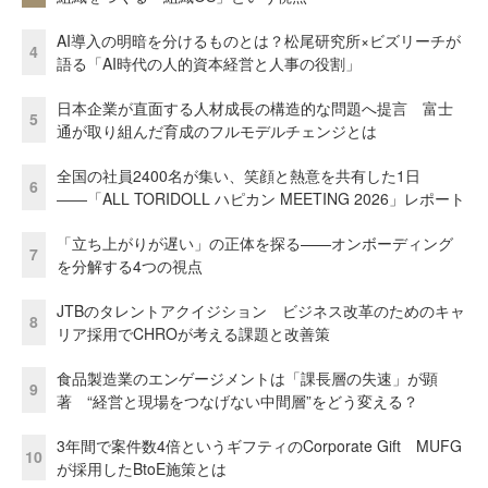
AI導入の明暗を分けるものとは？松尾研究所×ビズリーチが
4
語る「AI時代の人的資本経営と人事の役割」
日本企業が直面する人材成長の構造的な問題へ提言 富士
5
通が取り組んだ育成のフルモデルチェンジとは
全国の社員2400名が集い、笑顔と熱意を共有した1日
6
――「ALL TORIDOLL ハピカン MEETING 2026」レポート
「立ち上がりが遅い」の正体を探る——オンボーディング
7
を分解する4つの視点
JTBのタレントアクイジション ビジネス改革のためのキャ
8
リア採用でCHROが考える課題と改善策
食品製造業のエンゲージメントは「課長層の失速」が顕
9
著 “経営と現場をつなげない中間層”をどう変える？
3年間で案件数4倍というギフティのCorporate Gift MUFG
10
が採用したBtoE施策とは