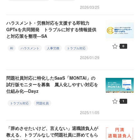
2026/03/25
ハラスメント・労務対応を支援する即戦力
GPTsを共同開発 トラブルに対する情報提供
と対応策を整理—SA
0
AI
ハラスメント
人事労務
トラブル対応
2026/01/29
問題社員対応に特化したSaaS「MONTAI」の
試行版モニターを募集 属人化しやすい対応を
仕組み化—Dayz
1
トラブル対応
問題社員
2025/11/05
「辞めさせたいけど、言えない」退職請負人が
教える、トラブルなしで問題社員に辞めてもら