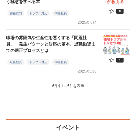
う極意を学べる本
0
書籍案内
トラブル対応
問題社員
2025/07/14
職場の雰囲気や生産性を悪くする「問題社
員」 発生パターンと対応の基本、退職勧奨ま
での適正プロセスとは
1
退職勧奨
トラブル対応
問題社員
2025/05/30
6件中1～6件を表示
イベント