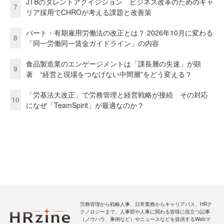
JTBのタレントアクイジション ビジネス改革のためのキャ
7
リア採用でCHROが考える課題と改善策
パート・有期雇用労働法の改正とは？ 2026年10月に変わる
8
「同一労働同一賃金ガイドライン」の内容
食品製造業のエンゲージメントは「課長層の失速」が顕
9
著 “経営と現場をつなげない中間層”をどう変える？
「労基法大改正」で労務管理と経営戦略が接続 その対応
10
になぜ「TeamSpirit」が最適なのか？
労務管理から戦略人事、日常業務からキャリアパス、HRテ
クノロジーまで、人事部や人事に関わる皆様に役立つ記事
（ノウハウ、事例など）やニュースなどを提供するWebマ