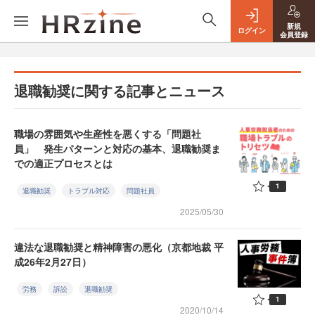
新規
ログイン
会員登録
退職勧奨に関する記事とニュース
職場の雰囲気や生産性を悪くする「問題社
員」 発生パターンと対応の基本、退職勧奨ま
での適正プロセスとは
1
退職勧奨
トラブル対応
問題社員
2025/05/30
違法な退職勧奨と精神障害の悪化（京都地裁 平
成26年2月27日）
労務
訴訟
退職勧奨
1
2020/10/14