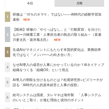
今日
月間
研修は「10％のオマケ」ではない——AI時代の経験学習加
1
速術
NEW
【動画】研修の「やりっぱなし」と「行動変容」を分けた
2
もの〜川崎重工業・人事担当者の執念の取り組み～（喜瀬
川蒼太氏・坂井風太氏）
NEW
生成AIがマネジメントにもたらす本質的変化は、業務効率
3
化ではなく「メンバーへの向き合い方」
なぜAI導入の成否が人事にかかっているのか？AIネイティブ
4
組織をつくる「組織OS」という視点
AI導入の明暗を分けるものとは？松尾研究所×ビズリーチが
5
語る「AI時代の人的資本経営と人事の役割」
給与システムは国産、タレマネは海外製 「人事システム
6
のいいとこ取り」が進む理由と成功のポイント