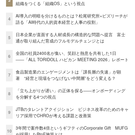
3
組織をつくる「組織OS」という視点
AI導入の明暗を分けるものとは？松尾研究所×ビズリーチが
4
語る「AI時代の人的資本経営と人事の役割」
日本企業が直面する人材成長の構造的な問題へ提言 富士
5
通が取り組んだ育成のフルモデルチェンジとは
全国の社員2400名が集い、笑顔と熱意を共有した1日
6
――「ALL TORIDOLL ハピカン MEETING 2026」レポート
食品製造業のエンゲージメントは「課長層の失速」が顕
7
著 “経営と現場をつなげない中間層”をどう変える？
「立ち上がりが遅い」の正体を探る——オンボーディング
8
を分解する4つの視点
JTBのタレントアクイジション ビジネス改革のためのキャ
9
リア採用でCHROが考える課題と改善策
3年間で案件数4倍というギフティのCorporate Gift MUFG
10
が採用したBtoE施策とは