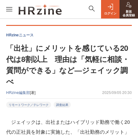
新規
ログイン
会員登録
HRzineニュース
「出社」にメリットを感じている20
代は8割以上 理由は「気軽に相談・
質問ができる」など—ジェイック調
べ
HRzine編集部
[著]
2025/09/05 20:30
リモートワーク／テレワーク
調査結果
ジェイックは、出社またはハイブリッド勤務で働く20
代の正社員を対象に実施した、「出社勤務のメリット」