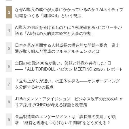
なぜAI導入の成否が人事にかかっているのか？AIネイティブ
3
組織をつくる「組織OS」という視点
AI導入の明暗を分けるものとは？松尾研究所×ビズリーチが
4
語る「AI時代の人的資本経営と人事の役割」
日本企業が直面する人材成長の構造的な問題へ提言 富士
5
通が取り組んだ育成のフルモデルチェンジとは
全国の社員2400名が集い、笑顔と熱意を共有した1日
6
――「ALL TORIDOLL ハピカン MEETING 2026」レポート
「立ち上がりが遅い」の正体を探る——オンボーディング
7
を分解する4つの視点
JTBのタレントアクイジション ビジネス改革のためのキャ
8
リア採用でCHROが考える課題と改善策
食品製造業のエンゲージメントは「課長層の失速」が顕
9
著 “経営と現場をつなげない中間層”をどう変える？