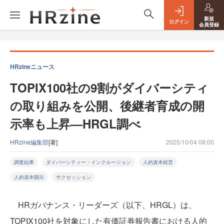
新規
ログイン
会員登録
HRzineニュース
TOPIX100社の9割がダイバーシティ
の取り組みを公開、後継者育成の開
示率も上昇—HRGL調べ
HRzine編集部
[著]
2025/10/04 08:00
調査結果
ダイバーシティー・インクルージョン
人的資本経営
人的資本開示
サクセッション
HRガバナンス・リーダーズ（以下、HRGL）は、
TOPIX100社を対象にした有価証券報告書における人的