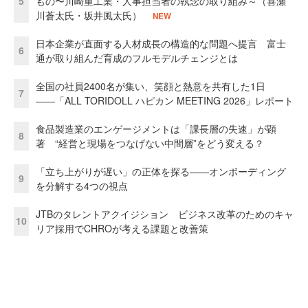
5
もの〜川崎重工業・人事担当者の執念の取り組み～（喜瀬
川蒼太氏・坂井風太氏）
NEW
日本企業が直面する人材成長の構造的な問題へ提言 富士
6
通が取り組んだ育成のフルモデルチェンジとは
全国の社員2400名が集い、笑顔と熱意を共有した1日
7
――「ALL TORIDOLL ハピカン MEETING 2026」レポート
食品製造業のエンゲージメントは「課長層の失速」が顕
8
著 “経営と現場をつなげない中間層”をどう変える？
「立ち上がりが遅い」の正体を探る——オンボーディング
9
を分解する4つの視点
JTBのタレントアクイジション ビジネス改革のためのキャ
10
リア採用でCHROが考える課題と改善策