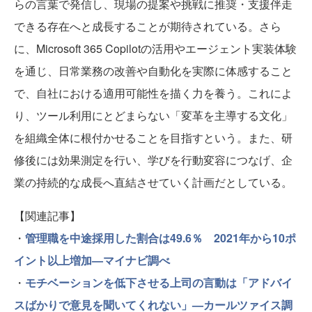
らの言葉で発信し、現場の提案や挑戦に推奨・支援伴走
できる存在へと成長することが期待されている。さら
に、Microsoft 365 Copilotの活用やエージェント実装体験
を通じ、日常業務の改善や自動化を実際に体感すること
で、自社における適用可能性を描く力を養う。これによ
り、ツール利用にとどまらない「変革を主導する文化」
を組織全体に根付かせることを目指すという。また、研
修後には効果測定を行い、学びを行動変容につなげ、企
業の持続的な成長へ直結させていく計画だとしている。
【関連記事】
・
管理職を中途採用した割合は49.6％ 2021年から10ポ
イント以上増加—マイナビ調べ
・
モチベーションを低下させる上司の言動は「アドバイ
スばかりで意見を聞いてくれない」—カールツァイス調