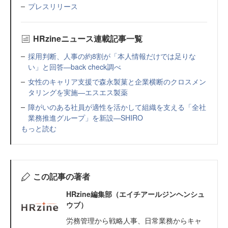
プレスリリース
HRzineニュース連載記事一覧
採用判断、人事の約8割が「本人情報だけでは足りな
い」と回答—back check調べ
女性のキャリア支援で森永製菓と企業横断のクロスメン
タリングを実施—エスエス製薬
障がいのある社員が適性を活かして組織を支える「全社
業務推進グループ」を新設—SHIRO
もっと読む
この記事の著者
HRzine編集部（エイチアールジンヘンシュ
ウブ）
労務管理から戦略人事、日常業務からキャ