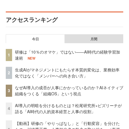
アクセスランキング
今日
月間
研修は「10％のオマケ」ではない——AI時代の経験学習加
1
速術
NEW
生成AIがマネジメントにもたらす本質的変化は、業務効率
2
化ではなく「メンバーへの向き合い方」
なぜAI導入の成否が人事にかかっているのか？AIネイティブ
3
組織をつくる「組織OS」という視点
AI導入の明暗を分けるものとは？松尾研究所×ビズリーチが
4
語る「AI時代の人的資本経営と人事の役割」
【動画】研修の「やりっぱなし」と「行動変容」を分けた