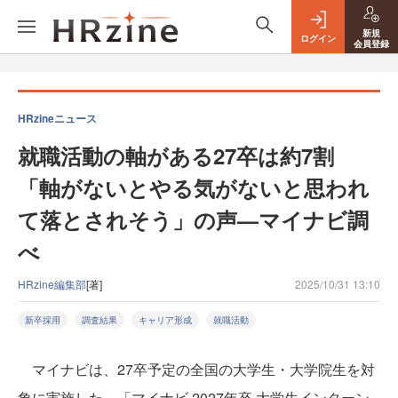
新規
ログイン
会員登録
HRzineニュース
就職活動の軸がある27卒は約7割
「軸がないとやる気がないと思われ
て落とされそう」の声—マイナビ調
べ
HRzine編集部
[著]
2025/10/31 13:10
新卒採用
調査結果
キャリア形成
就職活動
マイナビは、27卒予定の全国の大学生・大学院生を対
象に実施した、「マイナビ 2027年卒 大学生インターン