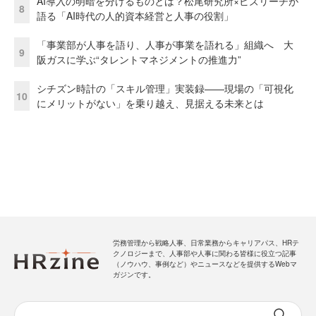
AI導入の明暗を分けるものとは？松尾研究所×ビズリーチが
8
語る「AI時代の人的資本経営と人事の役割」
「事業部が人事を語り、人事が事業を語れる」組織へ 大
9
阪ガスに学ぶ“タレントマネジメントの推進力”
シチズン時計の「スキル管理」実装録——現場の「可視化
10
にメリットがない」を乗り越え、見据える未来とは
労務管理から戦略人事、日常業務からキャリアパス、HRテ
クノロジーまで、人事部や人事に関わる皆様に役立つ記事
（ノウハウ、事例など）やニュースなどを提供するWebマ
ガジンです。