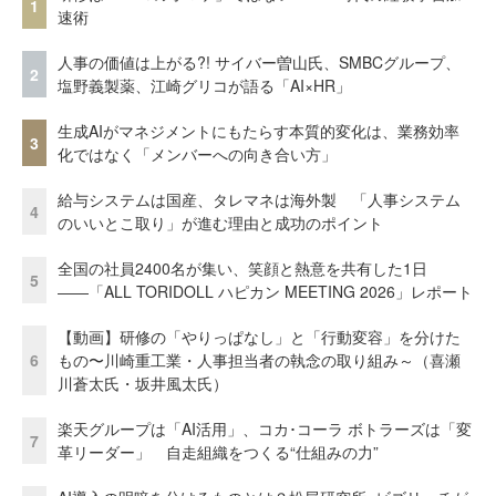
1
速術
人事の価値は上がる?! サイバー曽山氏、SMBCグループ、
2
塩野義製薬、江崎グリコが語る「AI×HR」
生成AIがマネジメントにもたらす本質的変化は、業務効率
3
化ではなく「メンバーへの向き合い方」
給与システムは国産、タレマネは海外製 「人事システム
4
のいいとこ取り」が進む理由と成功のポイント
全国の社員2400名が集い、笑顔と熱意を共有した1日
5
――「ALL TORIDOLL ハピカン MEETING 2026」レポート
【動画】研修の「やりっぱなし」と「行動変容」を分けた
6
もの〜川崎重工業・人事担当者の執念の取り組み～（喜瀬
川蒼太氏・坂井風太氏）
楽天グループは「AI活用」、コカ･コーラ ボトラーズは「変
7
革リーダー」 自走組織をつくる“仕組みの力”