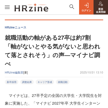
新規
ログイン
会員登録
HRzineニュース
就職活動の軸がある27卒は約7割
「軸がないとやる気がないと思われ
て落とされそう」の声—マイナビ調
べ
HRzine編集部
[著]
2025/10/31 13:10
新卒採用
調査結果
キャリア形成
就職活動
マイナビは、27卒予定の全国の大学生・大学院生を対
象に実施した、「マイナビ 2027年卒 大学生インターン