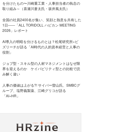
を分けたもの〜川崎重工業・人事担当者の執念の
取り組み～（喜瀬川蒼太氏・坂井風太氏）
全国の社員2400名が集い、笑顔と熱意を共有した
1日――「ALL TORIDOLL ハピカン MEETING
2026」レポート
AI導入の明暗を分けるものとは？松尾研究所×ビ
ズリーチが語る「AI時代の人的資本経営と人事の
役割」
ジョブ型・スキル型の人材マネジメントはなぜ限
界を迎えるのか ケイパビリティ型との比較で読
み解く違い
人事の価値は上がる?! サイバー曽山氏、SMBCグ
ループ、塩野義製薬、江崎グリコが語る
「AI×HR」