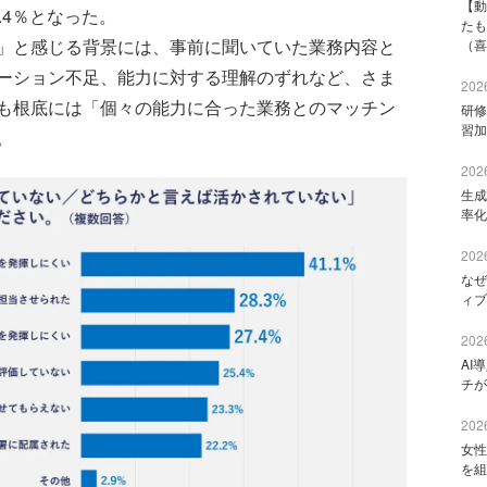
【動
.4％となった。
たも
」と感じる背景には、事前に聞いていた業務内容と
（喜
ーション不足、能力に対する理解のずれなど、さま
2026
も根底には「個々の能力に合った業務とのマッチン
研修
習加
。
2026
生成
率化
2026
なぜ
ィブ
2026
AI
チが
2026
女性
を組