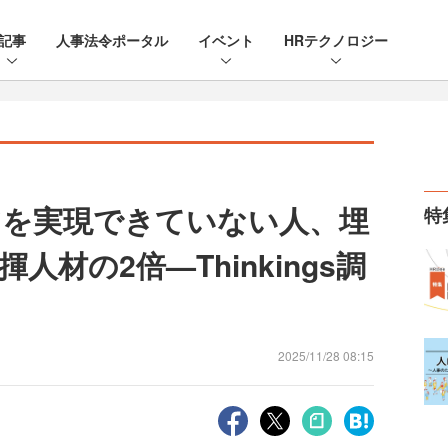
記事
人事法令ポータル
イベント
HRテクノロジー
アを実現できていない人、埋
特
材の2倍—Thinkings調
2025/11/28 08:15