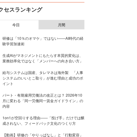
クセスランキング
今日
月間
研修は「10％のオマケ」ではない——AI時代の経
験学習加速術
生成AIがマネジメントにもたらす本質的変化は、
業務効率化ではなく「メンバーへの向き合い方」
給与システムは国産、タレマネは海外製 「人事
システムのいいとこ取り」が進む理由と成功のポ
イント
パート・有期雇用労働法の改正とは？ 2026年10
月に変わる「同一労働同一賃金ガイドライン」の
内容
1on1が空回りする理由——「投げ手」だけでは醸
成されない、フィードバック文化のつくり方
【動画】研修の「やりっぱなし」と「行動変容」