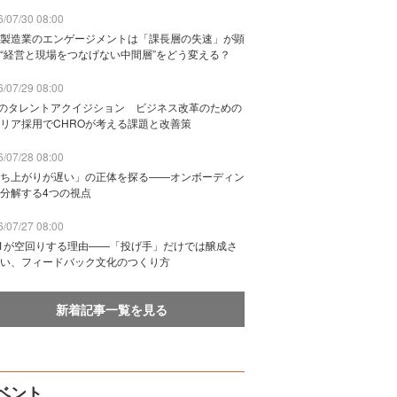
/07/30 08:00
製造業のエンゲージメントは「課長層の失速」が顕
“経営と現場をつなげない中間層”をどう変える？
/07/29 08:00
Bのタレントアクイジション ビジネス改革のための
リア採用でCHROが考える課題と改善策
/07/28 08:00
ち上がりが遅い」の正体を探る——オンボーディン
分解する4つの視点
/07/27 08:00
n1が空回りする理由——「投げ手」だけでは醸成さ
い、フィードバック文化のつくり方
新着記事一覧を見る
ベント