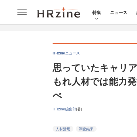
特集
ニュース
HRzineニュース
思っていたキャリ
もれ人材では能力発揮人
べ
HRzine編集部
[著]
人材活用
調査結果