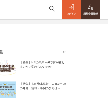
ログイン
新規
会員登録
集
AD
【特集】HRの未来～AIで何が変わ
るのか／変わらないのか
【特集】人的資本経営～人事のため
の知見・情報・事例のひろば～