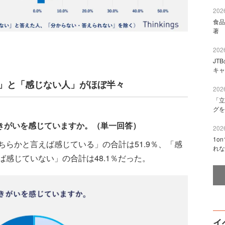
2026
食品
著 
2026
JT
キャ
人」と「感じない人」がほぼ半々
2026
「立
グを
きがいを感じていますか。（単一回答）
2026
1o
らかと言えば感じている」の合計は51.9％、「感
れな
感じていない」の合計は48.1％だった。
イ