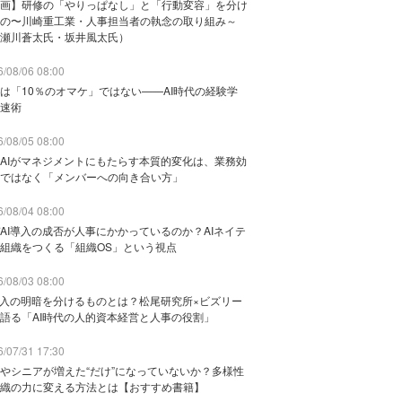
画】研修の「やりっぱなし」と「行動変容」を分け
の〜川崎重工業・人事担当者の執念の取り組み～
瀬川蒼太氏・坂井風太氏）
/08/06 08:00
は「10％のオマケ」ではない——AI時代の経験学
速術
/08/05 08:00
AIがマネジメントにもたらす本質的変化は、業務効
ではなく「メンバーへの向き合い方」
/08/04 08:00
AI導入の成否が人事にかかっているのか？AIネイテ
組織をつくる「組織OS」という視点
/08/03 08:00
導入の明暗を分けるものとは？松尾研究所×ビズリー
語る「AI時代の人的資本経営と人事の役割」
/07/31 17:30
やシニアが増えた“だけ”になっていないか？多様性
織の力に変える方法とは【おすすめ書籍】