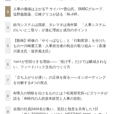
人事の価値は上がる?! サイバー曽山氏、SMBCグループ、
3
塩野義製薬、江崎グリコが語る「AI×HR」
給与システムは国産、タレマネは海外製 「人事システム
4
のいいとこ取り」が進む理由と成功のポイント
【動画】研修の「やりっぱなし」と「行動変容」を分けた
5
もの〜川崎重工業・人事担当者の執念の取り組み～（喜瀬
川蒼太氏・坂井風太氏）
1on1が空回りする理由——「投げ手」だけでは醸成されな
6
い、フィードバック文化のつくり方
「立ち上がりが遅い」の正体を探る——オンボーディング
7
を分解する4つの視点
AI導入の明暗を分けるものとは？松尾研究所×ビズリーチが
8
語る「AI時代の人的資本経営と人事の役割」
全国の社員2400名が集い、笑顔と熱意を共有した1日
9