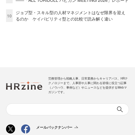
――「ALL TORIDOLL ハピカン MEETING 2026」レポート
ジョブ型・スキル型の人材マネジメントはなぜ限界を迎え
10
るのか ケイパビリティ型との比較で読み解く違い
労務管理から戦略人事、日常業務からキャリアパス、HRテ
クノロジーまで、人事部や人事に関わる皆様に役立つ記事
（ノウハウ、事例など）やニュースなどを提供するWebマ
ガジンです。
メールバックナンバー