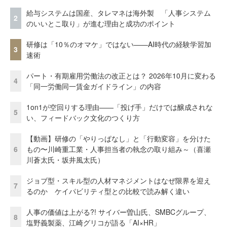
給与システムは国産、タレマネは海外製 「人事システム
2
のいいとこ取り」が進む理由と成功のポイント
研修は「10％のオマケ」ではない——AI時代の経験学習加
3
速術
パート・有期雇用労働法の改正とは？ 2026年10月に変わる
4
「同一労働同一賃金ガイドライン」の内容
1on1が空回りする理由——「投げ手」だけでは醸成されな
5
い、フィードバック文化のつくり方
【動画】研修の「やりっぱなし」と「行動変容」を分けた
6
もの〜川崎重工業・人事担当者の執念の取り組み～（喜瀬
川蒼太氏・坂井風太氏）
ジョブ型・スキル型の人材マネジメントはなぜ限界を迎え
7
るのか ケイパビリティ型との比較で読み解く違い
人事の価値は上がる?! サイバー曽山氏、SMBCグループ、
8
塩野義製薬、江崎グリコが語る「AI×HR」