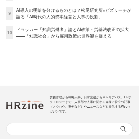
AI導入の明暗を分けるものとは？松尾研究所×ビズリーチが
9
語る「AI時代の人的資本経営と人事の役割」
ドラッカー「知識労働者」論とAI政策・労基法改正の拡大
10
——「知識社会」から雇用政策の世界観を捉える
労務管理から戦略人事、日常業務からキャリアパス、HRテ
クノロジーまで、人事部や人事に関わる皆様に役立つ記事
（ノウハウ、事例など）やニュースなどを提供するWebマ
ガジンです。