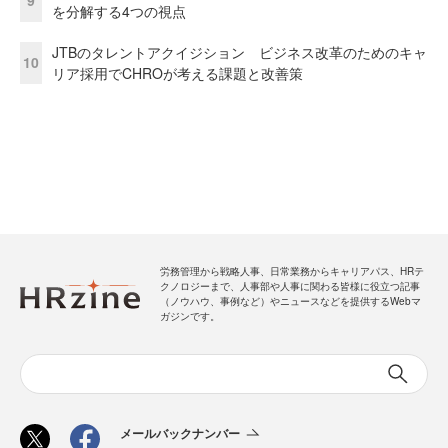
9
を分解する4つの視点
JTBのタレントアクイジション ビジネス改革のためのキャ
10
リア採用でCHROが考える課題と改善策
労務管理から戦略人事、日常業務からキャリアパス、HRテ
クノロジーまで、人事部や人事に関わる皆様に役立つ記事
（ノウハウ、事例など）やニュースなどを提供するWebマ
ガジンです。
メールバックナンバー