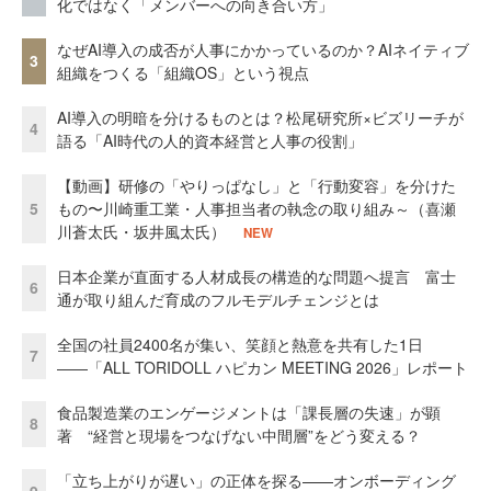
化ではなく「メンバーへの向き合い方」
なぜAI導入の成否が人事にかかっているのか？AIネイティブ
3
組織をつくる「組織OS」という視点
AI導入の明暗を分けるものとは？松尾研究所×ビズリーチが
4
語る「AI時代の人的資本経営と人事の役割」
【動画】研修の「やりっぱなし」と「行動変容」を分けた
5
もの〜川崎重工業・人事担当者の執念の取り組み～（喜瀬
川蒼太氏・坂井風太氏）
NEW
日本企業が直面する人材成長の構造的な問題へ提言 富士
6
通が取り組んだ育成のフルモデルチェンジとは
全国の社員2400名が集い、笑顔と熱意を共有した1日
7
――「ALL TORIDOLL ハピカン MEETING 2026」レポート
食品製造業のエンゲージメントは「課長層の失速」が顕
8
著 “経営と現場をつなげない中間層”をどう変える？
「立ち上がりが遅い」の正体を探る——オンボーディング