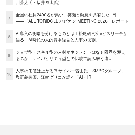
川蒼太氏・坂井風太氏）
全国の社員2400名が集い、笑顔と熱意を共有した1日
7
――「ALL TORIDOLL ハピカン MEETING 2026」レポート
AI導入の明暗を分けるものとは？松尾研究所×ビズリーチが
8
語る「AI時代の人的資本経営と人事の役割」
ジョブ型・スキル型の人材マネジメントはなぜ限界を迎え
9
るのか ケイパビリティ型との比較で読み解く違い
人事の価値は上がる?! サイバー曽山氏、SMBCグループ、
10
塩野義製薬、江崎グリコが語る「AI×HR」