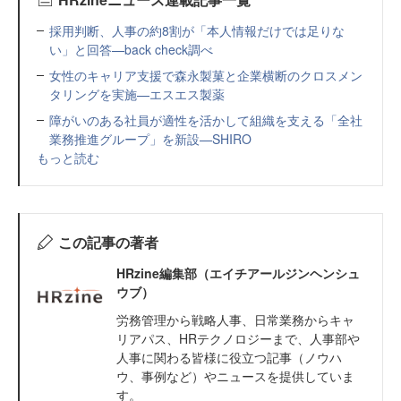
採用判断、人事の約8割が「本人情報だけでは足りな
い」と回答—back check調べ
女性のキャリア支援で森永製菓と企業横断のクロスメン
タリングを実施—エスエス製薬
障がいのある社員が適性を活かして組織を支える「全社
業務推進グループ」を新設—SHIRO
もっと読む
この記事の著者
HRzine編集部（エイチアールジンヘンシュ
ウブ）
労務管理から戦略人事、日常業務からキャ
リアパス、HRテクノロジーまで、人事部や
人事に関わる皆様に役立つ記事（ノウハ
ウ、事例など）やニュースを提供していま
す。