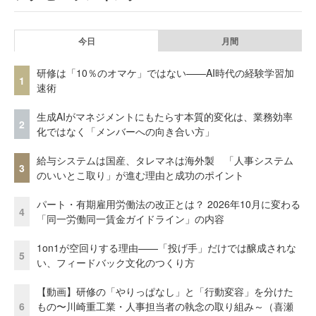
今日
月間
研修は「10％のオマケ」ではない——AI時代の経験学習加
1
速術
生成AIがマネジメントにもたらす本質的変化は、業務効率
2
化ではなく「メンバーへの向き合い方」
給与システムは国産、タレマネは海外製 「人事システム
3
のいいとこ取り」が進む理由と成功のポイント
パート・有期雇用労働法の改正とは？ 2026年10月に変わる
4
「同一労働同一賃金ガイドライン」の内容
1on1が空回りする理由——「投げ手」だけでは醸成されな
5
い、フィードバック文化のつくり方
【動画】研修の「やりっぱなし」と「行動変容」を分けた
6
もの〜川崎重工業・人事担当者の執念の取り組み～（喜瀬