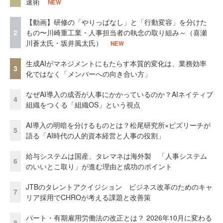
速術
NEW
【動画】研修の「やりっぱなし」と「行動変容」を分けた
2
もの〜川崎重工業・人事担当者の執念の取り組み～（喜瀬
川蒼太氏・坂井風太氏）
NEW
生成AIがマネジメントにもたらす本質的変化は、業務効率
3
化ではなく「メンバーへの向き合い方」
なぜAI導入の成否が人事にかかっているのか？AIネイティブ
4
組織をつくる「組織OS」という視点
AI導入の明暗を分けるものとは？松尾研究所×ビズリーチが
5
語る「AI時代の人的資本経営と人事の役割」
給与システムは国産、タレマネは海外製 「人事システム
6
のいいとこ取り」が進む理由と成功のポイント
JTBのタレントアクイジション ビジネス改革のためのキャ
7
リア採用でCHROが考える課題と改善策
パート・有期雇用労働法の改正とは？ 2026年10月に変わる
8