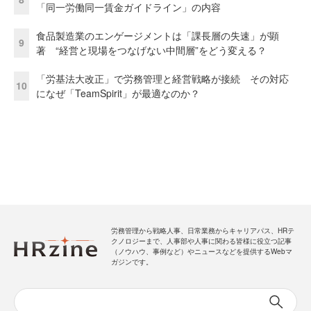
「同一労働同一賃金ガイドライン」の内容
食品製造業のエンゲージメントは「課長層の失速」が顕
9
著 “経営と現場をつなげない中間層”をどう変える？
「労基法大改正」で労務管理と経営戦略が接続 その対応
10
になぜ「TeamSpirit」が最適なのか？
労務管理から戦略人事、日常業務からキャリアパス、HRテ
クノロジーまで、人事部や人事に関わる皆様に役立つ記事
（ノウハウ、事例など）やニュースなどを提供するWebマ
ガジンです。