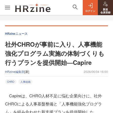
新規
ログイン
会員登録
HRzineニュース
社外CHROが事前に入り、人事機能
強化プログラム実施の体制づくりも
行うプランを提供開始—Capire
HRzine編集部
[著]
2026/06/04 16:00
CHRO
人事組織
Capireは、CHRO人材不足に悩む企業向けに、社外
CHROによる人事基盤整備と「人事機能強化プログラ
ム」を組み合わせた新支援プランを提供開始した。