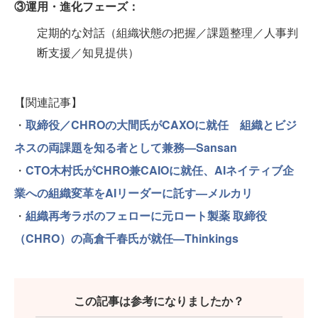
③運用・進化フェーズ：
定期的な対話（組織状態の把握／課題整理／人事判
断支援／知見提供）
【関連記事】
・
取締役／CHROの大間氏がCAXOに就任 組織とビジ
ネスの両課題を知る者として兼務—Sansan
・
CTO木村氏がCHRO兼CAIOに就任、AIネイティブ企
業への組織変革をAIリーダーに託す—メルカリ
・
組織再考ラボのフェローに元ロート製薬 取締役
（CHRO）の高倉千春氏が就任—Thinkings
この記事は参考になりましたか？