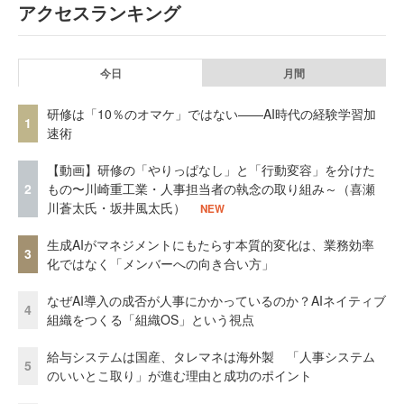
アクセスランキング
今日
月間
研修は「10％のオマケ」ではない——AI時代の経験学習加
1
速術
【動画】研修の「やりっぱなし」と「行動変容」を分けた
2
もの〜川崎重工業・人事担当者の執念の取り組み～（喜瀬
川蒼太氏・坂井風太氏）
NEW
生成AIがマネジメントにもたらす本質的変化は、業務効率
3
化ではなく「メンバーへの向き合い方」
なぜAI導入の成否が人事にかかっているのか？AIネイティブ
4
組織をつくる「組織OS」という視点
給与システムは国産、タレマネは海外製 「人事システム
5
のいいとこ取り」が進む理由と成功のポイント