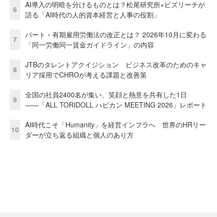
AI導入の明暗を分けるものとは？松尾研究所×ビズリーチが
6
語る「AI時代の人的資本経営と人事の役割」
パート・有期雇用労働法の改正とは？ 2026年10月に変わる
7
「同一労働同一賃金ガイドライン」の内容
JTBのタレントアクイジション ビジネス改革のためのキャ
8
リア採用でCHROが考える課題と改善策
全国の社員2400名が集い、笑顔と熱意を共有した1日
9
――「ALL TORIDOLL ハピカン MEETING 2026」レポート
AI時代こそ「Humanity」を経営インフラへ 世界のHRリー
10
ダーが立ち返る組織と個人のあり方