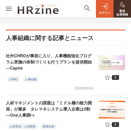
新規
ログイン
会員登録
人事組織に関する記事とニュース
社外CHROが事前に入り、人事機能強化プログ
ラム実施の体制づくりも行うプランを提供開始
—Capire
0
CHRO
人事組織
2026/06/04
人材マネジメントの課題は「ミドル層の能力開
発」が最多 タレマネシステム導入企業は3割
—One人事調べ
0
人材育成・人材開発
調査結果