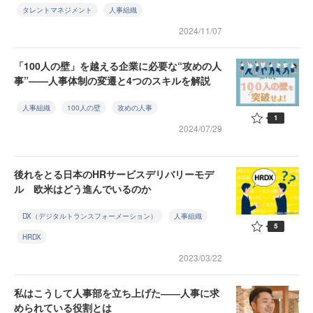
タレントマネジメント
人事組織
2024/11/07
「100人の壁」を越える企業に必要な“攻めの人
事”——人事体制の変遷と4つのスキルを解説
人事組織
100人の壁
攻めの人事
1
2024/07/29
後れをとる日本のHRサービスデリバリーモデ
ル 欧米はどう進んでいるのか
DX（デジタルトランスフォーメーション）
人事組織
5
HRDX
2023/03/22
私はこうして人事部を立ち上げた――人事に求
められている役割とは