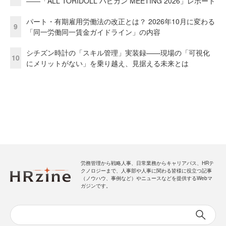
――「ALL TORIDOLL ハピカン MEETING 2026」レポート
パート・有期雇用労働法の改正とは？ 2026年10月に変わる
9
「同一労働同一賃金ガイドライン」の内容
シチズン時計の「スキル管理」実装録——現場の「可視化
10
にメリットがない」を乗り越え、見据える未来とは
労務管理から戦略人事、日常業務からキャリアパス、HRテ
クノロジーまで、人事部や人事に関わる皆様に役立つ記事
（ノウハウ、事例など）やニュースなどを提供するWebマ
ガジンです。