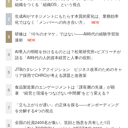
1
組織をつくる「組織OS」という視点
生成AIがマネジメントにもたらす本質的変化は、業務効率
2
化ではなく「メンバーへの向き合い方」
NEW
研修は「10％のオマケ」ではない——AI時代の経験学習加
3
速術
NEW
AI導入の明暗を分けるものとは？松尾研究所×ビズリーチが
4
語る「AI時代の人的資本経営と人事の役割」
JTBのタレントアクイジション ビジネス改革のためのキャ
5
リア採用でCHROが考える課題と改善策
食品製造業のエンゲージメントは「課長層の失速」が顕
6
著 “経営と現場をつなげない中間層”をどう変える？
「立ち上がりが遅い」の正体を探る——オンボーディング
7
を分解する4つの視点
全国の社員2400名が集い、笑顔と熱意を共有した1日
8