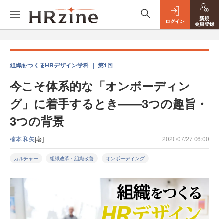
新規
ログイン
会員登録
組織をつくるHRデザイン学科 ｜ 第1回
今こそ体系的な「オンボーディン
グ」に着手するとき――3つの趣旨・
3つの背景
楠本 和矢
[著]
2020/07/27 06:00
カルチャー
組織改革・組織改善
オンボーディング