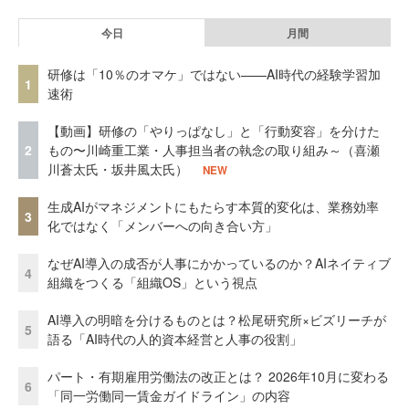
今日
月間
研修は「10％のオマケ」ではない——AI時代の経験学習加
1
速術
【動画】研修の「やりっぱなし」と「行動変容」を分けた
2
もの〜川崎重工業・人事担当者の執念の取り組み～（喜瀬
川蒼太氏・坂井風太氏）
NEW
生成AIがマネジメントにもたらす本質的変化は、業務効率
3
化ではなく「メンバーへの向き合い方」
なぜAI導入の成否が人事にかかっているのか？AIネイティブ
4
組織をつくる「組織OS」という視点
AI導入の明暗を分けるものとは？松尾研究所×ビズリーチが
5
語る「AI時代の人的資本経営と人事の役割」
パート・有期雇用労働法の改正とは？ 2026年10月に変わる
6
「同一労働同一賃金ガイドライン」の内容