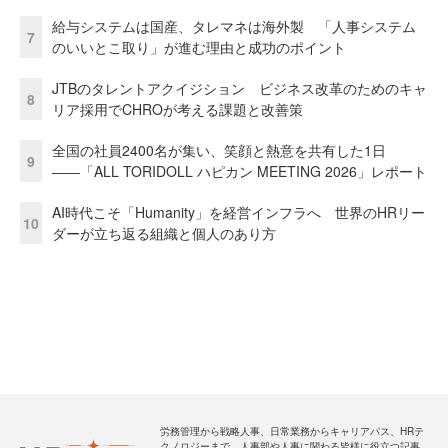
給与システムは国産、タレマネは海外製 「人事システム
7
のいいとこ取り」が進む理由と成功のポイント
JTBのタレントアクイジション ビジネス改革のためのキャ
8
リア採用でCHROが考える課題と改善策
全国の社員2400名が集い、笑顔と熱意を共有した1日
9
――「ALL TORIDOLL ハピカン MEETING 2026」レポート
AI時代こそ「Humanity」を経営インフラへ 世界のHRリー
10
ダーが立ち返る組織と個人のあり方
労務管理から戦略人事、日常業務からキャリアパス、HRテ
クノロジーまで、人事部や人事に関わる皆様に役立つ記事