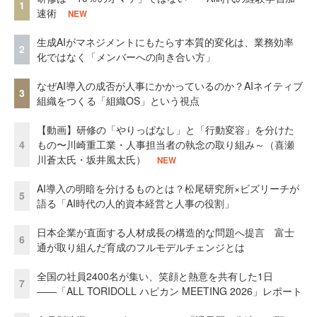
1
速術
NEW
生成AIがマネジメントにもたらす本質的変化は、業務効率
2
化ではなく「メンバーへの向き合い方」
なぜAI導入の成否が人事にかかっているのか？AIネイティブ
3
組織をつくる「組織OS」という視点
【動画】研修の「やりっぱなし」と「行動変容」を分けた
4
もの〜川崎重工業・人事担当者の執念の取り組み～（喜瀬
川蒼太氏・坂井風太氏）
NEW
AI導入の明暗を分けるものとは？松尾研究所×ビズリーチが
5
語る「AI時代の人的資本経営と人事の役割」
日本企業が直面する人材成長の構造的な問題へ提言 富士
6
通が取り組んだ育成のフルモデルチェンジとは
全国の社員2400名が集い、笑顔と熱意を共有した1日
7
――「ALL TORIDOLL ハピカン MEETING 2026」レポート