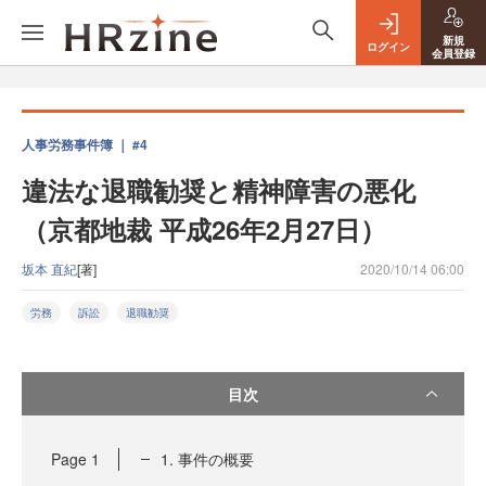
新規
ログイン
会員登録
人事労務事件簿 ｜ #4
違法な退職勧奨と精神障害の悪化
（京都地裁 平成26年2月27日）
坂本 直紀
[著]
2020/10/14 06:00
労務
訴訟
退職勧奨
目次
Page
1
1. 事件の概要