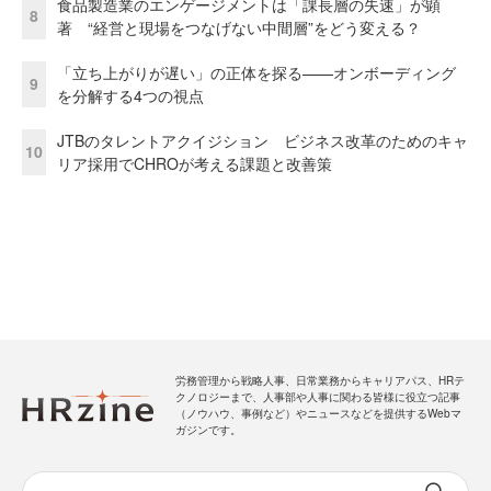
食品製造業のエンゲージメントは「課長層の失速」が顕
8
著 “経営と現場をつなげない中間層”をどう変える？
「立ち上がりが遅い」の正体を探る——オンボーディング
9
を分解する4つの視点
JTBのタレントアクイジション ビジネス改革のためのキャ
10
リア採用でCHROが考える課題と改善策
労務管理から戦略人事、日常業務からキャリアパス、HRテ
クノロジーまで、人事部や人事に関わる皆様に役立つ記事
（ノウハウ、事例など）やニュースなどを提供するWebマ
ガジンです。