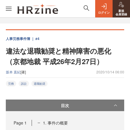
新規
ログイン
会員登録
人事労務事件簿 ｜ #4
違法な退職勧奨と精神障害の悪化
（京都地裁 平成26年2月27日）
坂本 直紀
[著]
2020/10/14 06:00
労務
訴訟
退職勧奨
目次
Page
1
1. 事件の概要