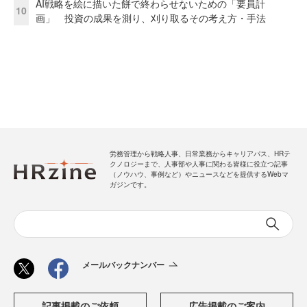
AI戦略を絵に描いた餅で終わらせないための「要員計
10
画」 投資の成果を測り、刈り取るその考え方・手法
労務管理から戦略人事、日常業務からキャリアパス、HRテ
クノロジーまで、人事部や人事に関わる皆様に役立つ記事
（ノウハウ、事例など）やニュースなどを提供するWebマ
ガジンです。
メールバックナンバー
記事掲載のご依頼
広告掲載のご案内