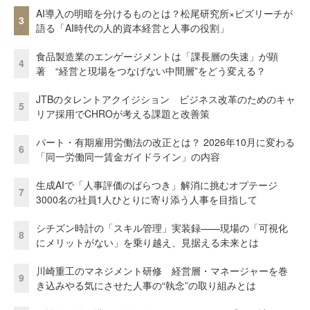
AI導入の明暗を分けるものとは？松尾研究所×ビズリーチが
3
語る「AI時代の人的資本経営と人事の役割」
食品製造業のエンゲージメントは「課長層の失速」が顕
4
著 “経営と現場をつなげない中間層”をどう変える？
JTBのタレントアクイジション ビジネス改革のためのキャ
5
リア採用でCHROが考える課題と改善策
パート・有期雇用労働法の改正とは？ 2026年10月に変わる
6
「同一労働同一賃金ガイドライン」の内容
生成AIで「人事評価のばらつき」解消に挑むオプテージ
7
3000名の社員1人ひとりに寄り添う人事を目指して
シチズン時計の「スキル管理」実装録——現場の「可視化
8
にメリットがない」を乗り越え、見据える未来とは
川崎重工のマネジメント研修 経営層・マネージャーを巻
9
き込みやる気にさせた人事の“執念”の取り組みとは