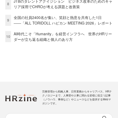
JTBのタレントアクイジション ビジネス改革のためのキャ
8
リア採用でCHROが考える課題と改善策
全国の社員2400名が集い、笑顔と熱意を共有した1日
9
――「ALL TORIDOLL ハピカン MEETING 2026」レポート
AI時代こそ「Humanity」を経営インフラへ 世界のHRリー
10
ダーが立ち返る組織と個人のあり方
労務管理から戦略人事、日常業務からキャリアパス、HRテ
クノロジーまで、人事部や人事に関わる皆様に役立つ記事
（ノウハウ、事例など）やニュースなどを提供するWebマ
ガジンです。