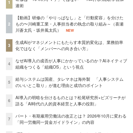
1
速術
【動画】研修の「やりっぱなし」と「行動変容」を分けた
2
もの〜川崎重工業・人事担当者の執念の取り組み～（喜瀬
川蒼太氏・坂井風太氏）
NEW
生成AIがマネジメントにもたらす本質的変化は、業務効率
3
化ではなく「メンバーへの向き合い方」
なぜAI導入の成否が人事にかかっているのか？AIネイティブ
4
組織をつくる「組織OS」という視点
給与システムは国産、タレマネは海外製 「人事システム
5
のいいとこ取り」が進む理由と成功のポイント
AI導入の明暗を分けるものとは？松尾研究所×ビズリーチが
6
語る「AI時代の人的資本経営と人事の役割」
パート・有期雇用労働法の改正とは？ 2026年10月に変わる
7
「同一労働同一賃金ガイドライン」の内容