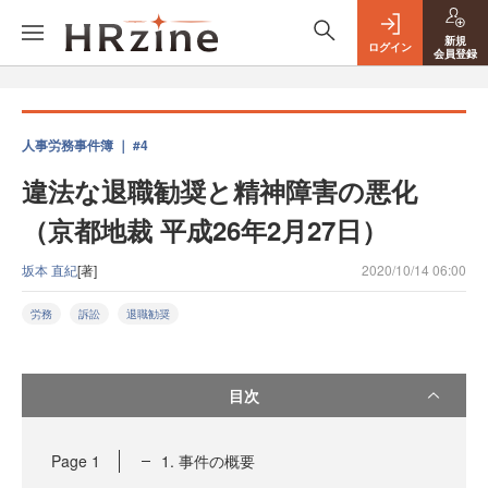
新規
ログイン
会員登録
人事労務事件簿 ｜ #4
違法な退職勧奨と精神障害の悪化
（京都地裁 平成26年2月27日）
坂本 直紀
[著]
2020/10/14 06:00
労務
訴訟
退職勧奨
目次
Page
1
1. 事件の概要